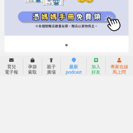
信誼兒童發展國際研討會
實驗幼兒園
2022信誼年度報告
小袋鼠幼師網
2023信誼年度報告
2024信誼年度報告
2025信誼年度報告
育兒服務
育兒
孕袋
親子
最新
加入
專家在線
好好育兒
電子報
索取
廣場
podcast
好友
馬上問
好孕袋
分齡育兒電子報
線上教養諮詢
出版服務
好好生活廣場
信誼基金出版社
小太陽親子館
小太陽親子書房
閱讀推廣