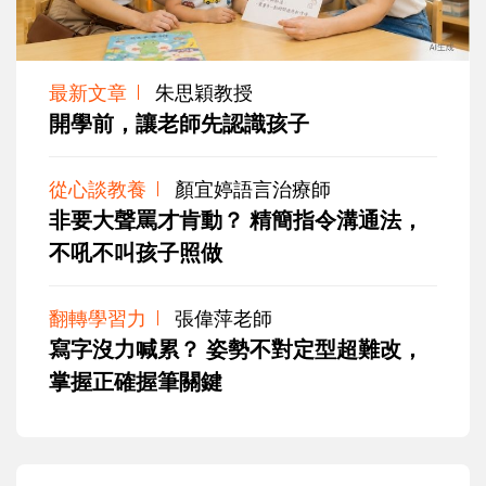
最新文章
朱思穎教授
開學前，讓老師先認識孩子
從心談教養
顏宜婷語言治療師
非要大聲罵才肯動？ 精簡指令溝通法，
不吼不叫孩子照做
翻轉學習力
張偉萍老師
寫字沒力喊累？ 姿勢不對定型超難改，
掌握正確握筆關鍵