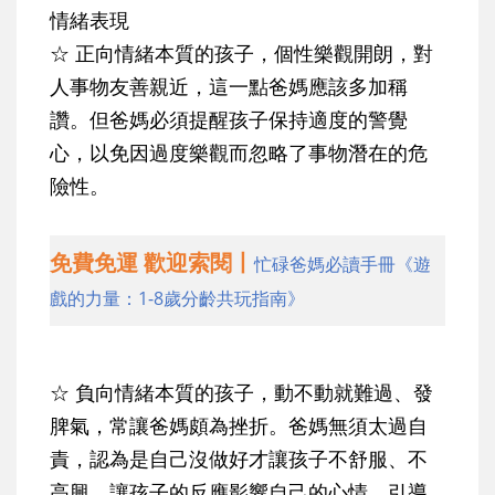
情緒表現
☆ 正向情緒本質的孩子
，個性樂觀開朗，對
人事物友善親近，這一點爸媽應該多加稱
讚。但爸媽必須提醒孩子保持適度的警覺
心，以免因過度樂觀而忽略了事物潛在的危
險性。
免費免運 歡迎索閱丨
忙碌爸媽必讀手冊《遊
戲的力量：1-8歲分齡共玩指南》
☆ 負向情緒本質的孩子
，動不動就難過、發
脾氣，常讓爸媽頗為挫折。爸媽無須太過自
責，認為是自己沒做好才讓孩子不舒服、不
高興，讓孩子的反應影響自己的心情。引導