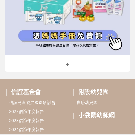
信誼基金會
附設幼兒園
信誼兒童發展國際研討會
實驗幼兒園
2022信誼年度報告
小袋鼠幼師網
2023信誼年度報告
2024信誼年度報告
2025信誼年度報告
育兒服務
好好育兒
好孕袋
分齡育兒電子報
線上教養諮詢
出版服務
好好生活廣場