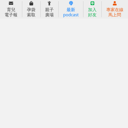
信誼基金出版社
小太陽親子館
育兒
孕袋
親子
最新
加入
專家在線
小太陽親子書房
閱讀推廣
電子報
索取
廣場
podcast
好友
馬上問
知新劇場
Bookstart閱讀起步走
農人餐桌
信誼幼兒文學獎
Green & Safe
信誼兒童動畫獎
小袋鼠說故事劇團
service@hsin-yi.org.tw
信誼好好育兒
小太陽親子館
小太陽親子書房
(02)2396-5305轉2345 (週一～週五 9:00～18:00)
認識信誼
合作洽談
智慧財產權聲明
本網站建議使用IE9(含以上)或 Google Chrome 版本瀏覽器
信誼基金會/上誼文化實業股份有限公司 版權所有 ©