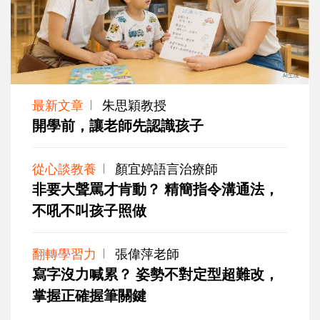
最新文章
朱思穎教授
開學前，讓老師先認識孩子
從心談教養
顏宜婷語言治療師
非要大聲罵才肯動？ 精簡指令溝通法，
不吼不叫孩子照做
翻轉學習力
張偉萍老師
寫字沒力喊累？ 姿勢不對定型超難改，
掌握正確握筆關鍵