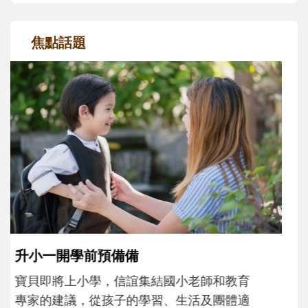
焦點話題
和孩子一起長大的那個男人│讀懂父親的
不同模樣
沒有人天生就擅長當爸爸！男人總是在一次