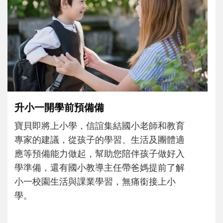
和孩子一起長大的那個男人│讀懂父親的
不同模樣
沒有人天生就擅長當爸爸！男人總是在一次
次「前所未有」的體驗中，跟著孩子一起長
大。從給予安全感的肢體遊戲，到獨立自
主、角色認同及解決問題的能力養成。爸爸
正嘗試用不同的模樣，參與孩子每個重要的
成長歷程。