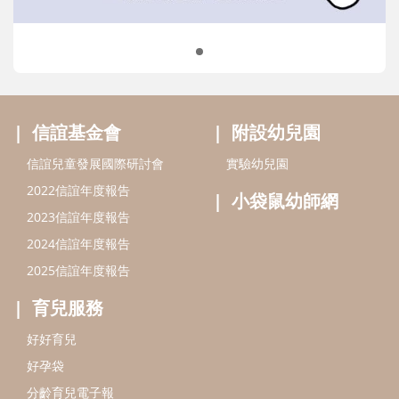
2024信誼年度報告
2025信誼年度報告
育兒服務
好好育兒
好孕袋
分齡育兒電子報
線上教養諮詢
出版服務
好好生活廣場
信誼基金出版社
小太陽親子館
小太陽親子書房
閱讀推廣
知新劇場
Bookstart閱讀起步走
農人餐桌
信誼幼兒文學獎
Green & Safe
信誼兒童動畫獎