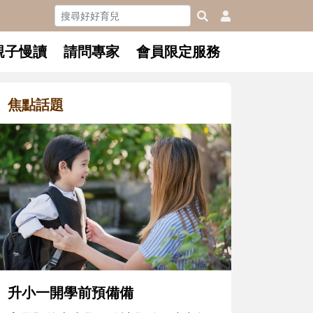
親子慢讀
請問專家
會員限定服務
焦點話題
和孩子一
懂父親的
沒有人天
在一次次
著孩子一
體遊戲，
決問題的
升小一開學前預備備
同的模樣