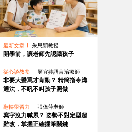
最新文章
朱思穎教授
開學前，讓老師先認識孩子
從心談教養
顏宜婷語言治療師
非要大聲罵才肯動？ 精簡指令溝
通法，不吼不叫孩子照做
翻轉學習力
張偉萍老師
寫字沒力喊累？ 姿勢不對定型超
難改，掌握正確握筆關鍵