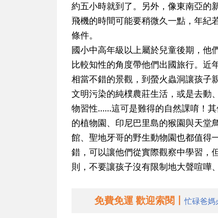
約五小時就到了。另外，像東南亞的
飛機的時間可能要稍微久一點，年紀
條件。
國小中高年級以上
屬於兒童後期，他
比較知性的角度帶他們出國旅行。近
相當不錯的景觀，到螢火蟲洞讓孩子
文明污染的純樸農莊生活，或是去動
物習性……這可是難得的自然課唷！
的植物園、印尼巴里島的猴園與天堂
館、聖地牙哥的野生動物園也都值得
錯，可以讓他們從實際觀察中學習，
則，不要讓孩子沒有限制地大聲喧嘩
免費免運 歡迎索閱丨
忙碌爸媽