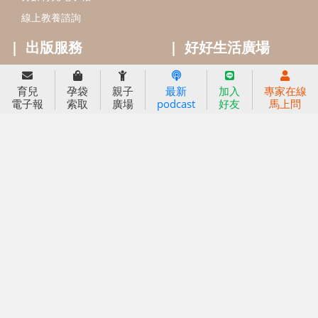
線上教養諮詢
出版服務
好好生活廣場
信誼基金出版社
小太陽親子館
育兒
孕袋
親子
最新
加入
專家在線
小太陽親子書房
閱讀推廣
電子報
索取
廣場
podcast
好友
馬上問
知新劇場
Bookstart閱讀起步走
農人餐桌
信誼幼兒文學獎
Green & Safe
信誼兒童動畫獎
小袋鼠說故事劇團
service@hsin-yi.org.tw
信誼好好育兒
小太陽親子館
小太陽親子書房
(02)2396-5305轉2345 (週一～週五 9:00～18:00)
認識信誼
合作洽談
智慧財產權聲明