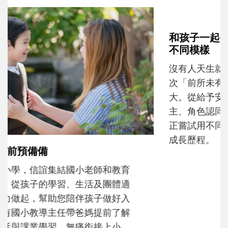
和孩子一起長大的那個男人│讀懂父親的
不同模樣
沒有人天生就擅長當爸爸！男人總是在一次
次「前所未有」的體驗中，跟著孩子一起長
大。從給予安全感的肢體遊戲，到獨立自
主、角色認同及解決問題的能力養成。爸爸
正嘗試用不同的模樣，參與孩子每個重要的
成長歷程。