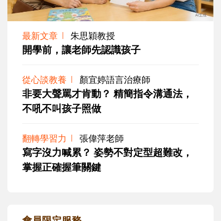
最新文章
朱思穎教授
開學前，讓老師先認識孩子
從心談教養
顏宜婷語言治療師
非要大聲罵才肯動？ 精簡指令溝通法，
不吼不叫孩子照做
翻轉學習力
張偉萍老師
寫字沒力喊累？ 姿勢不對定型超難改，
掌握正確握筆關鍵
會員限定服務