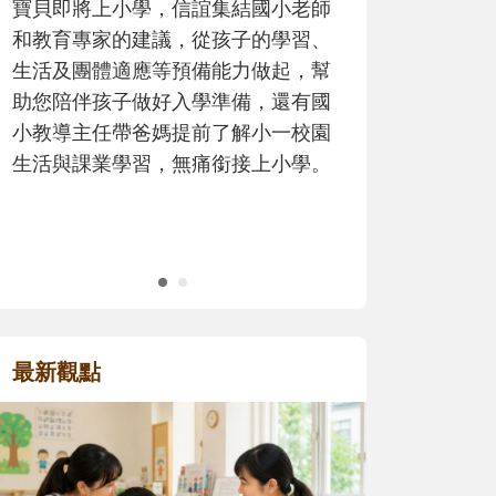
師
歷程。
、
幫
國
園
。
最新觀點