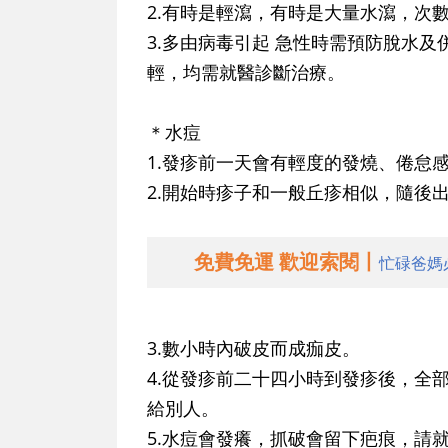
2.有時是輕瀉，有時是大量水瀉，次
3.多由病毒引起 急性時需預防脫水
輕，均需就醫診斷治療。
＊水痘
1.發疹前一天會有輕度的發燒、倦怠
2.開始時疹子和一般丘疹相似，隨後
免費免運 歡迎索閱丨
忙碌爸媽
3.數小時內破皮而成痂皮。
4.從發疹前二十四小時到發疹後，全
給別人。
5.水痘會發癢，抓破會留下疤痕，請