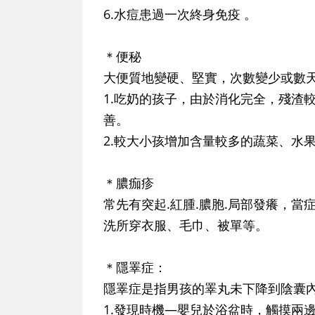
6.水痘患過一次終身免疫 。
＊便秘
大便質地變硬、堅實，次數變少或數
1.吃奶的孩子，由於消化完全，殘渣
善。
2.較大小孩增加含量較多的蔬菜、水
＊膿痂疹
常先有突起.紅腫.膿胞.局部發癢，
洗所穿衣服、毛巾、被單等。
＊隱睪症
：
隱睪症是指男孩的睪丸未下降到陰囊
1.發現時機—嬰兒於浴盆時，觸摸兩