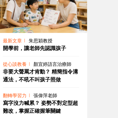
最新文章
朱思穎教授
開學前，讓老師先認識孩子
從心談教養
顏宜婷語言治療師
非要大聲罵才肯動？ 精簡指令溝
通法，不吼不叫孩子照做
翻轉學習力
張偉萍老師
寫字沒力喊累？ 姿勢不對定型超
難改，掌握正確握筆關鍵