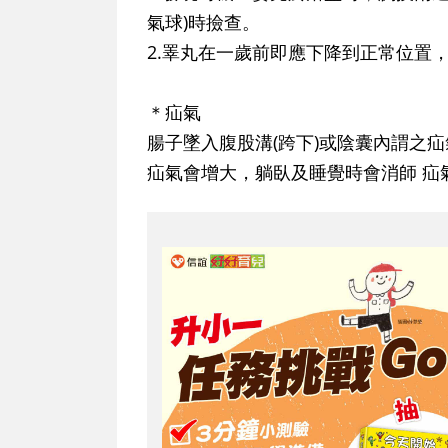
氣球)時撿查。
2.睪丸在一歲前即應下降到正常位置
＊疝氣
腸子墜入腹股溝(跨下)或陰囊內謂之疝
疝氣會增大，躺臥及睡覺時會消師 疝