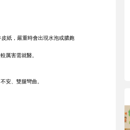
寶貝即將上小學，信誼集結國小老
和教育專家的建議，從孩子的學習
生活及團體適應等預備能力做起，
助您陪伴孩子做好入學準備，還有
小教導主任帶爸媽提前了解小一校
牛皮紙，嚴重時會出現水泡或膿皰
生活與課業學習，無痛銜接上小學
炎較厲害需就醫。
、不安、雙腿彎曲。