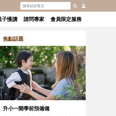
親子慢讀
請問專家
會員限定服務
焦點話題
和孩子一起長大的那個男人│讀
懂父親的不同模樣
沒有人天生就擅長當爸爸！男人總是
在一次次「前所未有」的體驗中，跟
著孩子一起長大。從給予安全感的肢
體遊戲，到獨立自主、角色認同及解
決問題的能力養成。爸爸正嘗試用不
同的模樣，參與孩子每個重要的成長