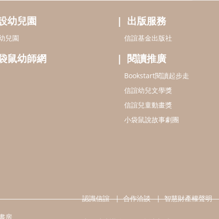
設幼兒園
出版服務
幼兒園
信誼基金出版社
袋鼠幼師網
閱讀推廣
Bookstart閱讀起步走
信誼幼兒文學獎
信誼兒童動畫獎
小袋鼠說故事劇團
認識信誼
合作洽談
智慧財產權聲明
書房