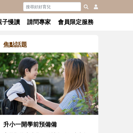
親子慢讀
請問專家
會員限定服務
焦點話題
和孩子一起長大的那個男人│讀
懂父親的不同模樣
沒有人天生就擅長當爸爸！男人總是
在一次次「前所未有」的體驗中，跟
著孩子一起長大。從給予安全感的肢
體遊戲，到獨立自主、角色認同及解
決問題的能力養成。爸爸正嘗試用不
同的模樣，參與孩子每個重要的成長