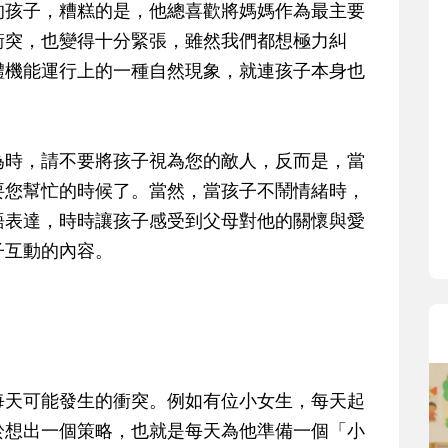
寶貝即將上小學，信誼集結國小老師
的孩子，糟糕的是，他總喜歡將媽媽作為最主要
和教育專家的建議，從孩子的學習、
衝突，也變得十分緊張，雖然我們都想極力糾
生活及團體適應等預備能力做起，幫
體機能運行上的一種自然現象，就連孩子本身也
助您陪伴孩子做好入學準備，還有國
小教導主任帶爸媽提前了解小一校園
生活與課業學習，無痛銜接上小學。
為時，請不要將孩子視為您的敵人，反而是，當
要您幫忙的時候了。當然，當孩子不鬧情緒時，
語表達，時時讓孩子感受到父母對他的關懷與愛
子互動的內容。
每天可能發生的衝突。例如有位小女生，每天起
於想出一個策略，也就是每天為他準備一個「小