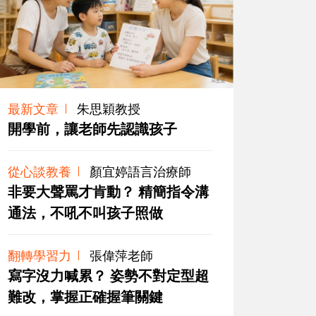
最新文章
朱思穎教授
開學前，讓老師先認識孩子
從心談教養
顏宜婷語言治療師
非要大聲罵才肯動？ 精簡指令溝
通法，不吼不叫孩子照做
翻轉學習力
張偉萍老師
寫字沒力喊累？ 姿勢不對定型超
難改，掌握正確握筆關鍵