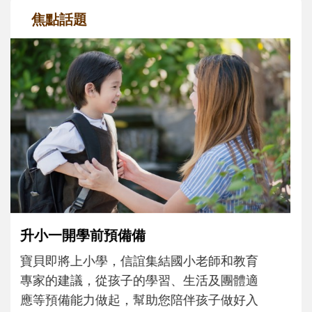
焦點話題
和孩子一起長大的那個男人│讀懂父親的
不同模樣
沒有人天生就擅長當爸爸！男人總是在一次
次「前所未有」的體驗中，跟著孩子一起長