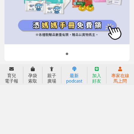
信誼基金會
附設幼兒園
信誼兒童發展國際研討會
實驗幼兒園
2022信誼年度報告
小袋鼠幼師網
2023信誼年度報告
2024信誼年度報告
2025信誼年度報告
育兒服務
育兒
孕袋
親子
最新
加入
專家在線
好好育兒
電子報
索取
廣場
podcast
好友
馬上問
好孕袋
分齡育兒電子報
線上教養諮詢
出版服務
好好生活廣場
信誼基金出版社
小太陽親子館