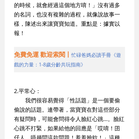
的時候，就會經過這個地方唷！」沒有過多
的名詞，也沒有複雜的過程，就像說故事一
樣，陳述出來讓寶寶知道。重點是：據實以
報！
免費免運 歡迎索閱丨
忙碌爸媽必讀手冊《遊
戲的力量：1-8歲分齡共玩指南》
2.平常心：
我們很容易覺得「性話題」是一個要偷
偷說的話題。連帶著，當寶寶在對這些部分
有疑問時，可能會問得令人臉紅心跳…。臉紅
心跳不打緊，如果給他的回應是「哎唷！囝
仔人，唔趟問這款問題！羞羞臉欸！」這種