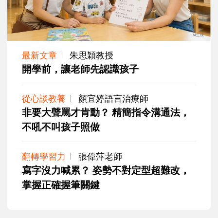
最新文章
朱思穎教授
開學前，讓老師先認識孩子
從心談教養
顏宜婷語言治療師
非要大聲罵才肯動？ 精簡指令溝通法，
不吼不叫孩子照做
翻轉學習力
張偉萍老師
寫字沒力喊累？ 姿勢不對定型超難改，
掌握正確握筆關鍵