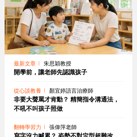
最新文章
朱思穎教授
開學前，讓老師先認識孩子
從心談教養
顏宜婷語言治療師
非要大聲罵才肯動？ 精簡指令溝通法，
不吼不叫孩子照做
翻轉學習力
張偉萍老師
寫字沒力喊累？ 姿勢不對定型超難改，