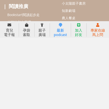
信誼基金會
附設幼兒園
育兒
孕袋
親子
最新
加入
專家在線
電子報
索取
廣場
podcast
好友
馬上問
信誼兒童發展國際研討會
實驗幼兒園
2022信誼年度報告
小袋鼠幼師網
2023信誼年度報告
2024信誼年度報告
2025信誼年度報告
育兒服務
好好育兒
好孕袋
分齡育兒電子報
線上教養諮詢