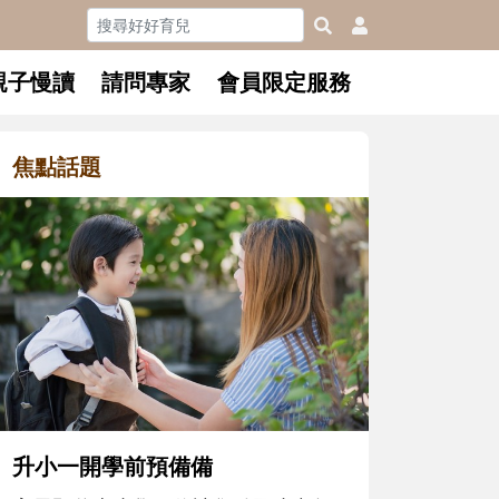
親子慢讀
請問專家
會員限定服務
焦點話題
和孩子一起長大的那個男人│讀
懂父親的不同模樣
沒有人天生就擅長當爸爸！男人總是
在一次次「前所未有」的體驗中，跟
著孩子一起長大。從給予安全感的肢
體遊戲，到獨立自主、角色認同及解
決問題的能力養成。爸爸正嘗試用不
同的模樣，參與孩子每個重要的成長