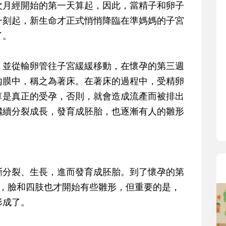
寶貝即將上小學，信誼集結國小老師
月經開始的第一天算起，因此，當精子和卵子
和教育專家的建議，從孩子的學習、
一刻起，新生命才正式悄悄降臨在準媽媽的子宮
生活及團體適應等預備能力做起，幫
了。
助您陪伴孩子做好入學準備，還有國
小教導主任帶爸媽提前了解小一校園
並從輸卵管往子宮緩緩移動，在懷孕的第三週
生活與課業學習，無痛銜接上小學。
內膜中，稱之為著床。在著床的過程中，受精卵
算是真正的受孕，否則，就會造成流產而被排出
繼續分裂成長，發育成胚胎，也逐漸有人的雛形
分裂、生長，進而發育成胚胎。到了懷孕的第
釐，臉和四肢也才開始有些雛形，但重要的是，
形成了。