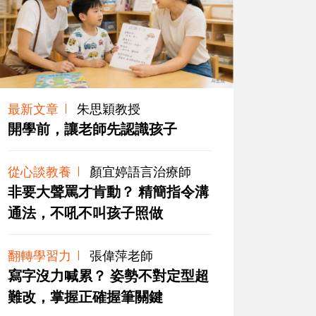
最新文章
朱思穎教授
開學前，讓老師先認識孩子
從心談教養
顏宜婷語言治療師
非要大聲罵才肯動？ 精簡指令溝
通法，不吼不叫孩子照做
翻轉學習力
張偉萍老師
寫字沒力喊累？ 姿勢不對定型超
難改，掌握正確握筆關鍵