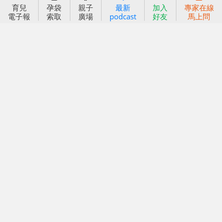
信誼基金會
附設幼兒園
育兒
孕袋
親子
最新
加入
專家在線
電子報
索取
廣場
podcast
好友
馬上問
信誼兒童發展國際研討會
實驗幼兒園
2022信誼年度報告
小袋鼠幼師網
2023信誼年度報告
2024信誼年度報告
2025信誼年度報告
育兒服務
好好育兒
好孕袋
分齡育兒電子報
線上教養諮詢
出版服務
好好生活廣場
信誼基金出版社
小太陽親子館
小太陽親子書房
閱讀推廣