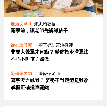
最新文章
朱思穎教授
開學前，讓老師先認識孩子
從心談教養
顏宜婷語言治療師
非要大聲罵才肯動？ 精簡指令溝通法，
不吼不叫孩子照做
翻轉學習力
張偉萍老師
寫字沒力喊累？ 姿勢不對定型超難改，
掌握正確握筆關鍵