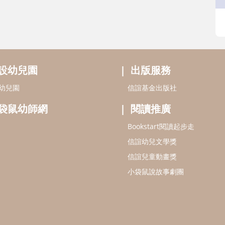
袋鼠幼師網
閱讀推廣
Bookstart閱讀起步走
信誼幼兒文學獎
信誼兒童動畫獎
小袋鼠說故事劇團
認識信誼
合作洽談
智慧財產權聲明
書房
本網站建議使用IE9(含以上)或 Google Chr
信誼基金會/上誼文化實業股份有限公司 版權
)