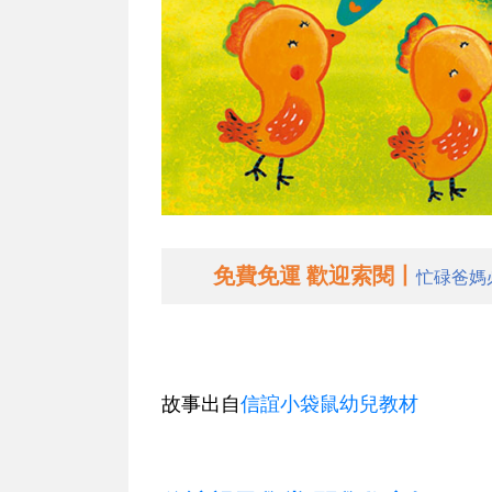
免費免運 歡迎索閱丨
忙碌爸媽
故事出自
信誼小袋鼠幼兒教材