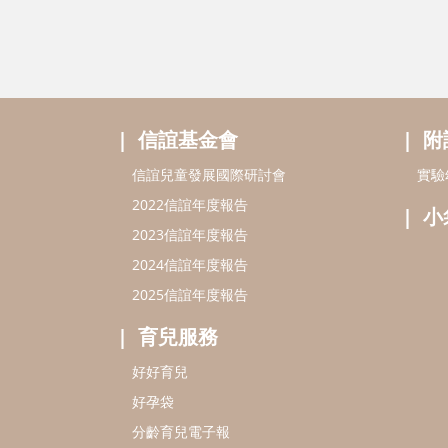
小
2023信誼年度報告
2024信誼年度報告
2025信誼年度報告
育兒服務
好好育兒
好孕袋
分齡育兒電子報
線上教養諮詢
service@hsin-yi.org.tw
信誼好好育兒
小太陽親子館
小太陽親子
(02)2396-5305轉2345 (週一～週五 9:00～18:00