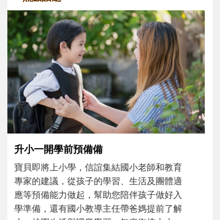
和孩子一起長大的那個男人│讀懂父親的
不同模樣
沒有人天生就擅長當爸爸！男人總是在一次
次「前所未有」的體驗中，跟著孩子一起長
大。從給予安全感的肢體遊戲，到獨立自
主、角色認同及解決問題的能力養成。爸爸