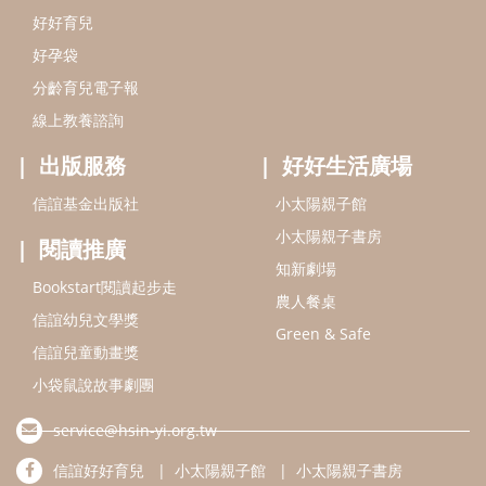
Bookstart閱讀起步走
農人餐桌
信誼幼兒文學獎
Green & Safe
信誼兒童動畫獎
小袋鼠說故事劇團
service@hsin-yi.org.tw
信誼好好育兒
小太陽親子館
小太陽親子書房
(02)2396-5305轉2345 (週一～週五 9:00～18:00)
認識信誼
合作洽談
智慧財產權聲明
本網站建議使用IE9(含以上)或 Google Chrome 版本瀏覽器
信誼基金會/上誼文化實業股份有限公司 版權所有 ©