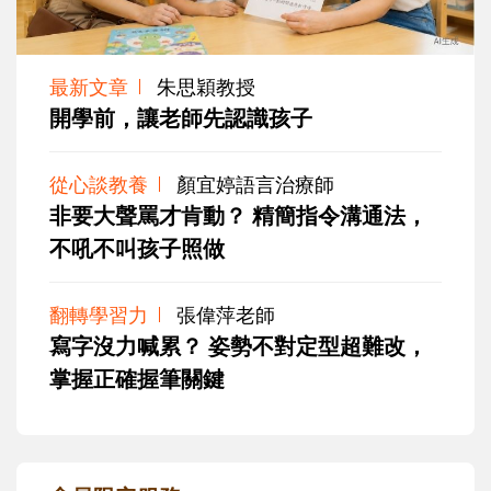
最新文章
朱思穎教授
開學前，讓老師先認識孩子
從心談教養
顏宜婷語言治療師
非要大聲罵才肯動？ 精簡指令溝通法，
不吼不叫孩子照做
翻轉學習力
張偉萍老師
寫字沒力喊累？ 姿勢不對定型超難改，
掌握正確握筆關鍵