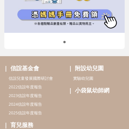
信誼兒童發展國際研討會
實驗幼兒園
2022信誼年度報告
小袋鼠幼師網
2023信誼年度報告
2024信誼年度報告
2025信誼年度報告
育兒服務
好好育兒
好孕袋
分齡育兒電子報
線上教養諮詢
出版服務
好好生活廣場
信誼基金出版社
小太陽親子館
小太陽親子書房
閱讀推廣
知新劇場