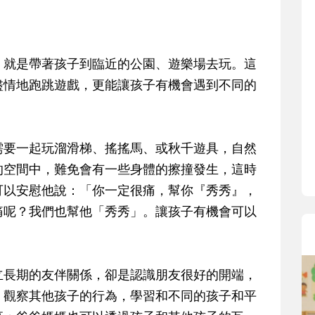
寶貝即將上小學，信誼集結國小老師
和教育專家的建議，從孩子的學習、
生活及團體適應等預備能力做起，幫
，就是帶著孩子到臨近的公園、遊樂場去玩。這
助您陪伴孩子做好入學準備，還有國
小教導主任帶爸媽提前了解小一校園
盡情地跑跳遊戲，更能讓孩子有機會遇到不同的
生活與課業學習，無痛銜接上小學。
需要一起玩溜滑梯、搖搖馬、或秋千遊具，自然
的空間中，難免會有一些身體的擦撞發生，這時
可以安慰他說：「你一定很痛，幫你『秀秀』，
痛呢？我們也幫他「秀秀」。讓孩子有機會可以
立長期的友伴關係，卻是認識朋友很好的開端，
，觀察其他孩子的行為，學習和不同的孩子和平