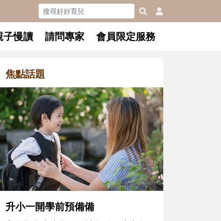
親子慢讀
請問專家
會員限定服務
焦點話題
和孩子一起長大的那個男人│讀
懂父親的不同模樣
沒有人天生就擅長當爸爸！男人總是
在一次次「前所未有」的體驗中，跟
著孩子一起長大。從給予安全感的肢
體遊戲，到獨立自主、角色認同及解
決問題的能力養成。爸爸正嘗試用不
同的模樣，參與孩子每個重要的成長