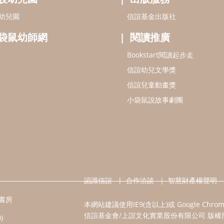
幼兒園
信誼基金出版社
袋鼠幼師網
閱讀推廣
Bookstart閱讀起步走
信誼幼兒文學獎
信誼兒童動畫獎
小袋鼠說故事劇團
認識信誼
合作洽談
智慧財產權聲明
書房
本網站建議使用IE9(含以上)或 Google Chr
信誼基金會/上誼文化實業股份有限公司 版權
)