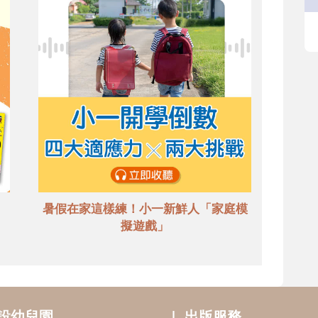
暑假在家這樣練！小一新鮮人「家庭模
擬遊戲」
設幼兒園
出版服務