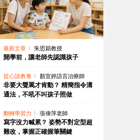
最新文章
朱思穎教授
開學前，讓老師先認識孩子
從心談教養
顏宜婷語言治療師
非要大聲罵才肯動？ 精簡指令溝
通法，不吼不叫孩子照做
翻轉學習力
張偉萍老師
寫字沒力喊累？ 姿勢不對定型超
難改，掌握正確握筆關鍵