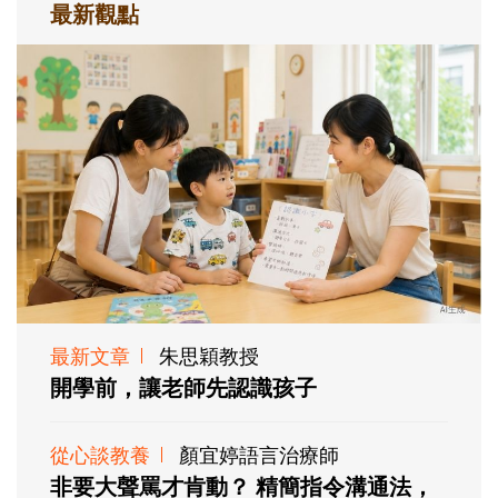
最新觀點
最新文章
朱思穎教授
開學前，讓老師先認識孩子
從心談教養
顏宜婷語言治療師
非要大聲罵才肯動？ 精簡指令溝通法，