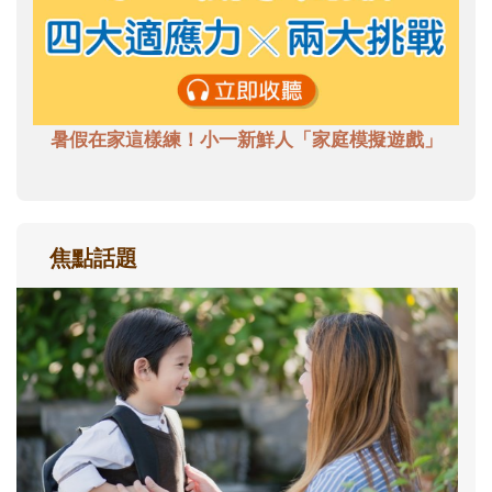
暑假在家這樣練！小一新鮮人「家庭模擬遊戲」
焦點話題