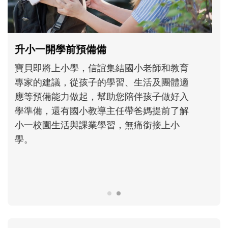
和孩子一起長大的那個男人│讀懂父親的
不同模樣
沒有人天生就擅長當爸爸！男人總是在一次
次「前所未有」的體驗中，跟著孩子一起長
大。從給予安全感的肢體遊戲，到獨立自
主、角色認同及解決問題的能力養成。爸爸
正嘗試用不同的模樣，參與孩子每個重要的
成長歷程。