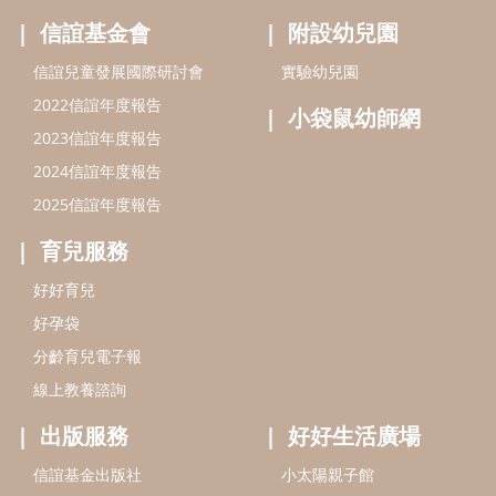
好好育兒
好孕袋
分齡育兒電子報
線上教養諮詢
出版服務
好好生活廣場
信誼基金出版社
小太陽親子館
小太陽親子書房
閱讀推廣
知新劇場
Bookstart閱讀起步走
農人餐桌
信誼幼兒文學獎
Green & Safe
信誼兒童動畫獎
小袋鼠說故事劇團
service@hsin-yi.org.tw
信誼好好育兒
小太陽親子館
小太陽親子書房