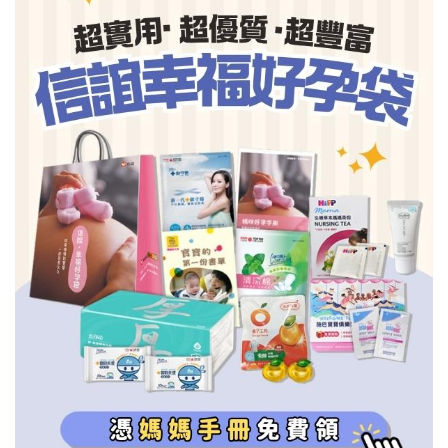
信誼基金會
附設幼兒園
信誼兒童發展國際研討會
實驗幼兒園
2022信誼年度報告
小袋鼠幼師網