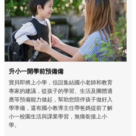
和孩子一起長大的那個男人│讀懂父親的
不同模樣
沒有人天生就擅長當爸爸！男人總是在一次
次「前所未有」的體驗中，跟著孩子一起長
大。從給予安全感的肢體遊戲，到獨立自
主、角色認同及解決問題的能力養成。爸爸
正嘗試用不同的模樣，參與孩子每個重要的
成長歷程。