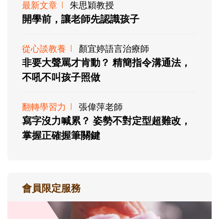
最新文章
朱思穎教授
開學前，讓老師先認識孩子
從心談教養
顏宜婷語言治療師
非要大聲罵才肯動？ 精簡指令溝通法，
不吼不叫孩子照做
翻轉學習力
張偉萍老師
寫字沒力喊累？ 姿勢不對定型超難改，
掌握正確握筆關鍵
會員限定服務