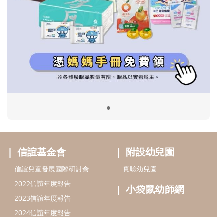
信誼基金會
附設幼兒園
信誼兒童發展國際研討會
實驗幼兒園
2022信誼年度報告
小袋鼠幼師網
2023信誼年度報告
2024信誼年度報告
2025信誼年度報告
育兒服務
好好育兒
好孕袋
分齡育兒電子報
線上教養諮詢
出版服務
好好生活廣場