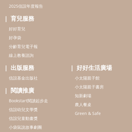
信誼基金出版社
小太陽親子館
小太陽親子書房
閱讀推廣
知新劇場
Bookstart閱讀起步走
農人餐桌
信誼幼兒文學獎
Green & Safe
信誼兒童動畫獎
小袋鼠說故事劇團
service@hsin-yi.org.tw
信誼好好育兒
小太陽親子館
小太陽親子書房
(02)2396-5305轉2345 (週一～週五 9:00～18:00)
認識信誼
合作洽談
智慧財產權聲明
本網站建議使用IE9(含以上)或 Google Chrome 版本瀏覽器
信誼基金會/上誼文化實業股份有限公司 版權所有 ©