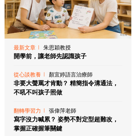
最新文章
朱思穎教授
開學前，讓老師先認識孩子
從心談教養
顏宜婷語言治療師
非要大聲罵才肯動？ 精簡指令溝通法，
不吼不叫孩子照做
翻轉學習力
張偉萍老師
寫字沒力喊累？ 姿勢不對定型超難改，
掌握正確握筆關鍵