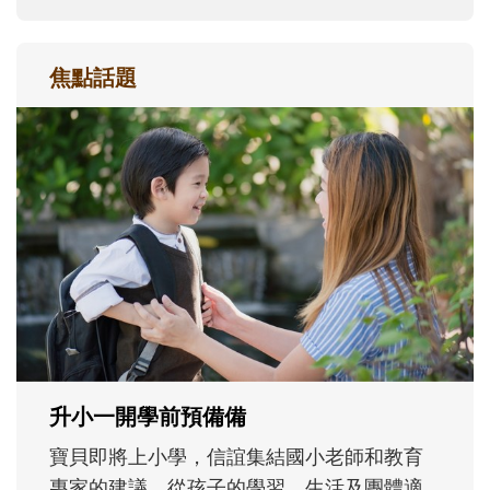
焦點話題
和孩子一起長大的那個男人│讀懂父親的
不同模樣
沒有人天生就擅長當爸爸！男人總是在一次
次「前所未有」的體驗中，跟著孩子一起長
大。從給予安全感的肢體遊戲，到獨立自
主、角色認同及解決問題的能力養成。爸爸
正嘗試用不同的模樣，參與孩子每個重要的
成長歷程。