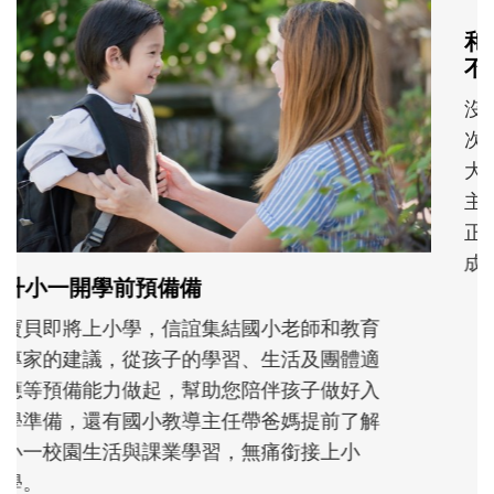
和孩子一起長大的那個男人│讀懂父親的
不同模樣
沒有人天生就擅長當爸爸！男人總是在一次
次「前所未有」的體驗中，跟著孩子一起長
大。從給予安全感的肢體遊戲，到獨立自
主、角色認同及解決問題的能力養成。爸爸
正嘗試用不同的模樣，參與孩子每個重要的