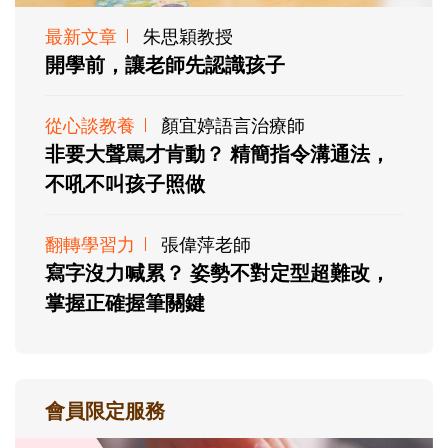
最新文章
朱思穎教授
開學前，讓老師先認識孩子
從心談教養
顏宜婷語言治療師
非要大聲罵才肯動？ 精簡指令溝通法，
不吼不叫孩子照做
翻轉學習力
張偉萍老師
寫字沒力喊累？ 姿勢不對定型超難改，
掌握正確握筆關鍵
會員限定服務