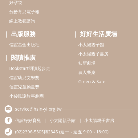
信誼幼兒文學獎
Green & Safe
信誼兒童動畫獎
小袋鼠說故事劇團
service@hsin-yi.org.tw
信誼好好育兒
小太陽親子館
小太陽親子書房
(02)2396-5305轉2345 (週一～週五 9:00～18:00)
認識信誼
合作洽談
智慧財產權聲明
本網站建議使用IE9(含以上)或 Google Chrome 版本瀏覽器
信誼基金會/上誼文化實業股份有限公司 版權所有 ©