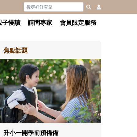
親子慢讀
請問專家
會員限定服務
焦點話題
和孩子一起長大的那個男人│讀
懂父親的不同模樣
沒有人天生就擅長當爸爸！男人總是
在一次次「前所未有」的體驗中，跟
著孩子一起長大。從給予安全感的肢
體遊戲，到獨立自主、角色認同及解
決問題的能力養成。爸爸正嘗試用不