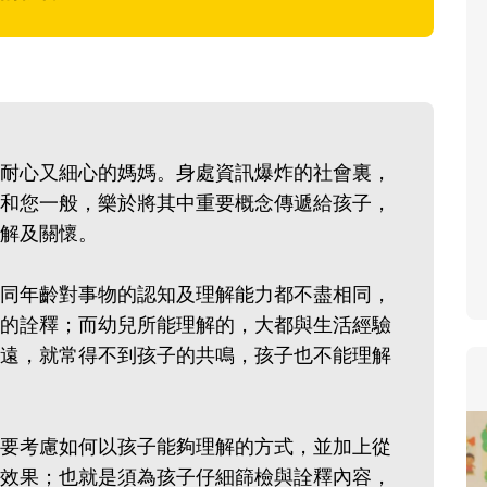
寶貝即將上小學，信誼集結國小老師
和教育專家的建議，從孩子的學習、
生活及團體適應等預備能力做起，幫
助您陪伴孩子做好入學準備，還有國
小教導主任帶爸媽提前了解小一校園
耐心又細心的媽媽。身處資訊爆炸的社會裏，
生活與課業學習，無痛銜接上小學。
和您一般，樂於將其中重要概念傳遞給孩子，
解及關懷。
同年齡對事物的認知及理解能力都不盡相同，
的詮釋；而幼兒所能理解的，大都與生活經驗
遠，就常得不到孩子的共鳴，孩子也不能理解
要考慮如何以孩子能夠理解的方式，並加上從
效果；也就是須為孩子仔細篩檢與詮釋內容，