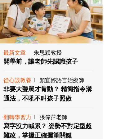
最新文章
朱思穎教授
開學前，讓老師先認識孩子
從心談教養
顏宜婷語言治療師
非要大聲罵才肯動？ 精簡指令溝
通法，不吼不叫孩子照做
翻轉學習力
張偉萍老師
寫字沒力喊累？ 姿勢不對定型超
難改，掌握正確握筆關鍵