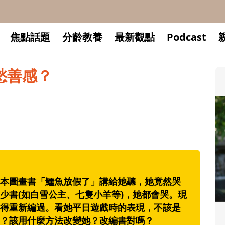
焦點話題
分齡教養
最新觀點
Podcast
愁善感？
圖畫書「鱷魚放假了」講給她聽，她竟然哭
少書(如白雪公主、七隻小羊等)，她都會哭。現
得重新編過。看她平日遊戲時的表現，不該是
升小一開學前預備備
？該用什麼方法改變她？改編書對嗎？