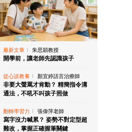
最新文章
朱思穎教授
開學前，讓老師先認識孩子
從心談教養
顏宜婷語言治療師
非要大聲罵才肯動？ 精簡指令溝
通法，不吼不叫孩子照做
翻轉學習力
張偉萍老師
寫字沒力喊累？ 姿勢不對定型超
難改，掌握正確握筆關鍵