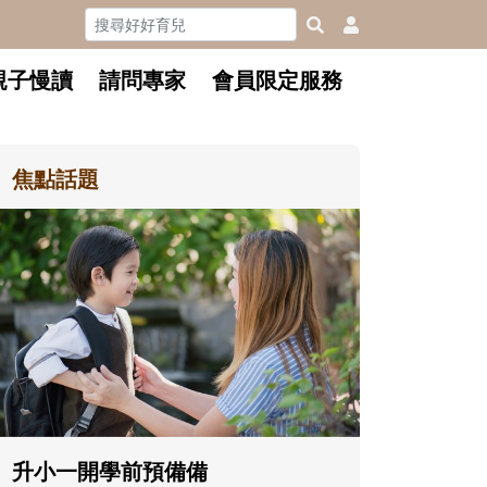
親子慢讀
請問專家
會員限定服務
焦點話題
和孩子一起長大的那個男人│讀
懂父親的不同模樣
沒有人天生就擅長當爸爸！男人總是
在一次次「前所未有」的體驗中，跟
著孩子一起長大。從給予安全感的肢
體遊戲，到獨立自主、角色認同及解
決問題的能力養成。爸爸正嘗試用不