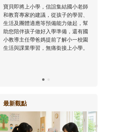
同的模樣，參與孩子每個重要的成長
師
歷程。
、
幫
國
園
。
最新觀點