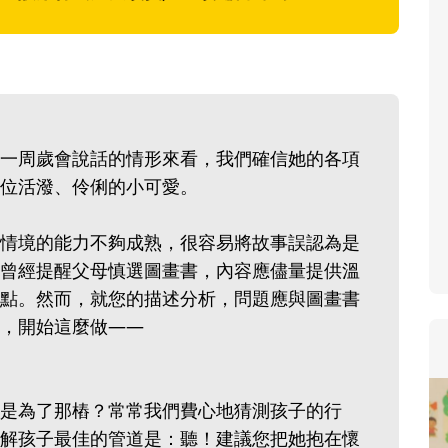
寶貝即將上小學，信誼集結國小老
和教育專家的建議，從孩子的學習
生活及團體適應等預備能力做起，
助您陪伴孩子做好入學準備，還有
小教導主任帶爸媽提前了解小一校
一周歲會說話的情形來看，我們確信她的各項
生活與課業學習，無痛銜接上小學
位活潑、伶俐的小可愛。
情境的能力不夠成熟，很容易將故事誤認為是
曾經提醒父母慎選圖畫書，內容應儘量提供溫
點。然而，就您的描述分析，問題應與圖畫書
，開始這麼做——
是為了那樁？常常我們費心地猜測孩子的行
解孩子最佳的管道是：聽！建議您把她抱在懷