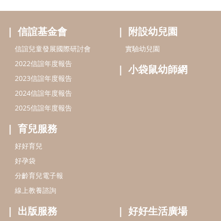
育兒服務
好好育兒
好孕袋
分齡育兒電子報
線上教養諮詢
出版服務
好好生活廣場
信誼基金出版社
小太陽親子館
小太陽親子書房
閱讀推廣
知新劇場
Bookstart閱讀起步走
農人餐桌
信誼幼兒文學獎
Green & Safe
信誼兒童動畫獎
小袋鼠說故事劇團
service@hsin-yi.org.tw