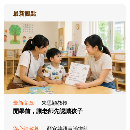
最新觀點
最新文章
朱思穎教授
開學前，讓老師先認識孩子
從心談教養
顏宜婷語言治療師