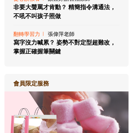
非要大聲罵才肯動？ 精簡指令溝通法，
不吼不叫孩子照做
翻轉學習力
張偉萍老師
寫字沒力喊累？ 姿勢不對定型超難改，
掌握正確握筆關鍵
會員限定服務