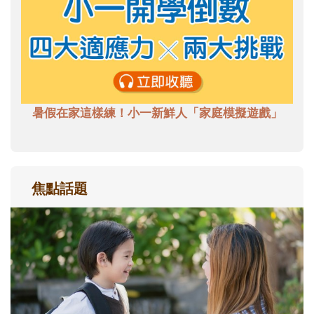
暑假在家這樣練！小一新鮮人「家庭模擬遊戲」
焦點話題
和孩子一起長大的那個男人│讀懂父親的
不同模樣
沒有人天生就擅長當爸爸！男人總是在一次
次「前所未有」的體驗中，跟著孩子一起長