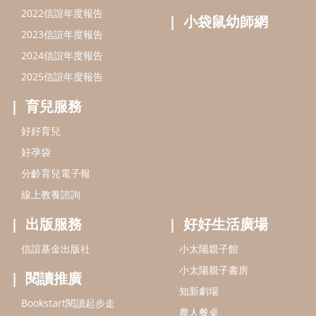
線上教養諮詢
出版服務
好好生活廣場
信誼基金出版社
小太陽親子館
小太陽親子書房
閱讀推廣
知新劇場
Bookstart閱讀起步走
農人餐桌
信誼幼兒文學獎
Green & Safe
信誼兒童動畫獎
小袋鼠說故事劇團
service@hsin-yi.org.tw
信誼好好育兒
小太陽親子館
小太陽親子書房
(02)2396-5305轉2345 (週一～週五 9:00～18:00)
認識信誼
合作洽談
智慧財產權聲明