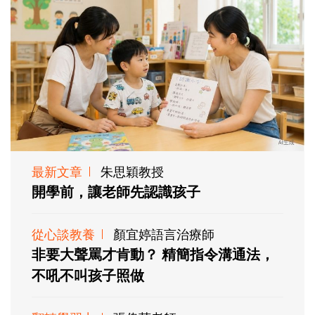
最新文章
朱思穎教授
開學前，讓老師先認識孩子
從心談教養
顏宜婷語言治療師
非要大聲罵才肯動？ 精簡指令溝通法，
不吼不叫孩子照做