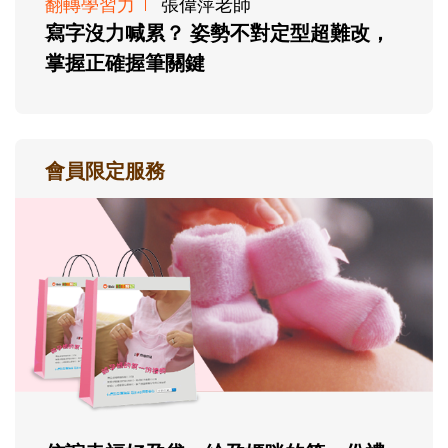
翻轉學習力
張偉萍老師
寫字沒力喊累？ 姿勢不對定型超難改，
掌握正確握筆關鍵
會員限定服務