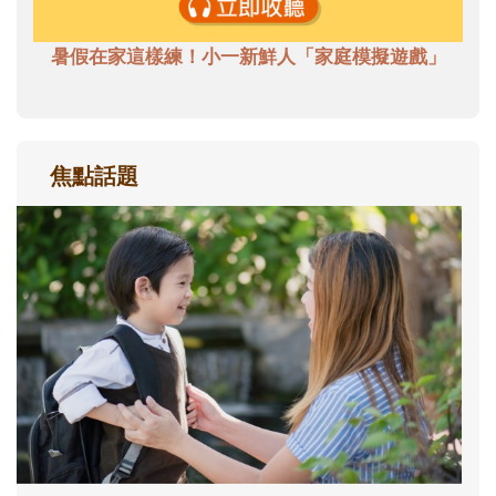
暑假在家這樣練！小一新鮮人「家庭模擬遊戲」
焦點話題