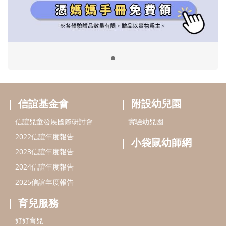
2022信誼年度報告
小袋鼠幼師網
2023信誼年度報告
2024信誼年度報告
2025信誼年度報告
育兒服務
好好育兒
好孕袋
分齡育兒電子報
線上教養諮詢
出版服務
好好生活廣場
信誼基金出版社
小太陽親子館
小太陽親子書房
閱讀推廣
知新劇場
Bookstart閱讀起步走
農人餐桌