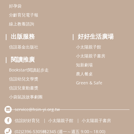
信誼幼兒文學獎
Green & Safe
信誼兒童動畫獎
小袋鼠說故事劇團
service@hsin-yi.org.tw
信誼好好育兒
小太陽親子館
小太陽親子書房
(02)2396-5305轉2345 (週一～週五 9:00～18:00)
認識信誼
合作洽談
智慧財產權聲明
本網站建議使用IE9(含以上)或 Google Chrome 版本瀏覽器
信誼基金會/上誼文化實業股份有限公司 版權所有 ©