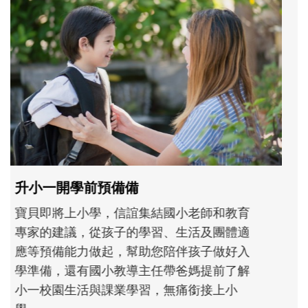
和孩子一起長大的那個男人│讀懂父親的
不同模樣
沒有人天生就擅長當爸爸！男人總是在一次
次「前所未有」的體驗中，跟著孩子一起長
大。從給予安全感的肢體遊戲，到獨立自
主、角色認同及解決問題的能力養成。爸爸
正嘗試用不同的模樣，參與孩子每個重要的