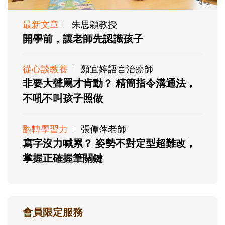
最新文章
朱思穎教授
開學前，讓老師先認識孩子
從心談教養
顏宜婷語言治療師
非要大聲罵才肯動？ 精簡指令溝通法，
不吼不叫孩子照做
翻轉學習力
張偉萍老師
寫字沒力喊累？ 姿勢不對定型超難改，
掌握正確握筆關鍵
會員限定服務