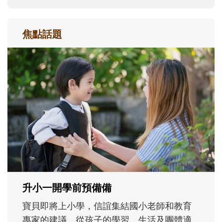
焦點話題
和孩子一起長大的那個男人│讀懂父親的
不同模樣
沒有人天生就擅長當爸爸！男人總是在一次
次「前所未有」的體驗中，跟著孩子一起長
大。從給予安全感的肢體遊戲，到獨立自
主、角色認同及解決問題的能力養成。爸爸
正嘗試用不同的模樣，參與孩子每個重要的
成長歷程。