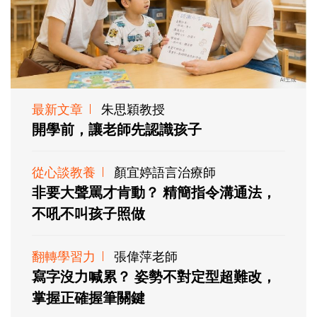
最新文章
朱思穎教授
開學前，讓老師先認識孩子
從心談教養
顏宜婷語言治療師
非要大聲罵才肯動？ 精簡指令溝通法，
不吼不叫孩子照做
翻轉學習力
張偉萍老師
寫字沒力喊累？ 姿勢不對定型超難改，
掌握正確握筆關鍵