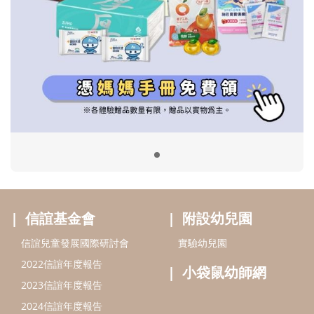
信誼基金會
附設幼兒園
信誼兒童發展國際研討會
實驗幼兒園
2022信誼年度報告
小袋鼠幼師網
2023信誼年度報告
2024信誼年度報告
2025信誼年度報告
育兒服務
好好育兒
好孕袋
分齡育兒電子報
線上教養諮詢
出版服務
好好生活廣場