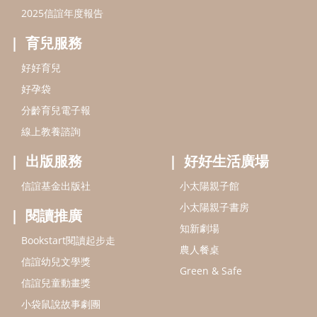
信誼基金出版社
小太陽親子館
小太陽親子書房
閱讀推廣
知新劇場
Bookstart閱讀起步走
農人餐桌
信誼幼兒文學獎
Green & Safe
信誼兒童動畫獎
小袋鼠說故事劇團
service@hsin-yi.org.tw
信誼好好育兒
小太陽親子館
小太陽親子書房
(02)2396-5305轉2345 (週一～週五 9:00～18:00)
認識信誼
合作洽談
智慧財產權聲明
本網站建議使用IE9(含以上)或 Google Chrome 版本瀏覽器
信誼基金會/上誼文化實業股份有限公司 版權所有 ©