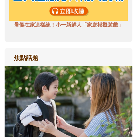
暑假在家這樣練！小一新鮮人「家庭模擬遊戲」
焦點話題
和孩子一起長大的那個男人│讀懂父親的
不同模樣
沒有人天生就擅長當爸爸！男人總是在一次
次「前所未有」的體驗中，跟著孩子一起長
大。從給予安全感的肢體遊戲，到獨立自
主、角色認同及解決問題的能力養成。爸爸