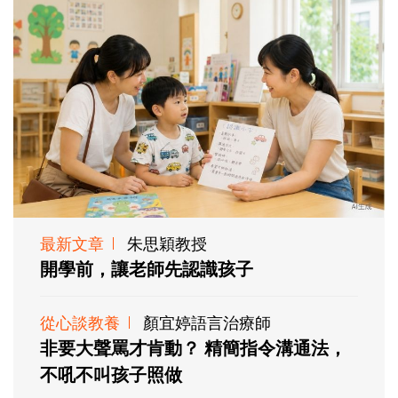
最新文章
朱思穎教授
開學前，讓老師先認識孩子
從心談教養
顏宜婷語言治療師
非要大聲罵才肯動？ 精簡指令溝通法，
不吼不叫孩子照做