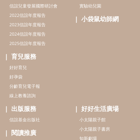
分齡育兒電子報
線上教養諮詢
出版服務
好好生活廣場
信誼基金出版社
小太陽親子館
小太陽親子書房
閱讀推廣
知新劇場
Bookstart閱讀起步走
農人餐桌
信誼幼兒文學獎
Green & Safe
信誼兒童動畫獎
小袋鼠說故事劇團
service@hsin-yi.org.tw
信誼好好育兒
小太陽親子館
小太陽親子書房
(02)2396-5305轉2345 (週一～週五 9:00～18:00)