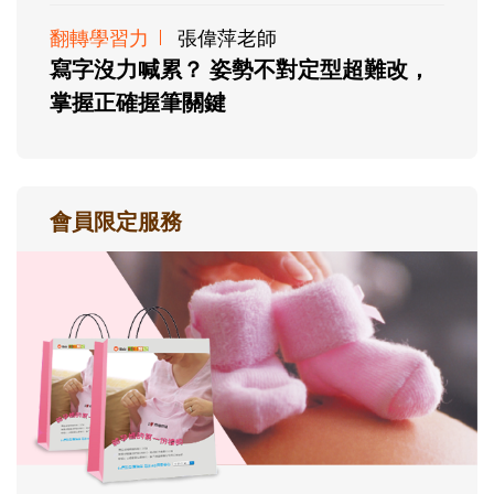
翻轉學習力
張偉萍老師
寫字沒力喊累？ 姿勢不對定型超難改，
掌握正確握筆關鍵
會員限定服務