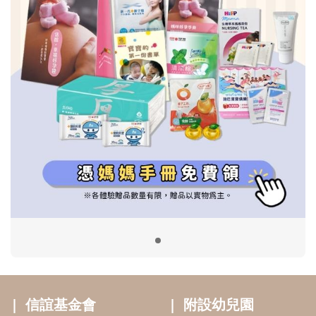
信誼基金會
附設幼兒園
信誼兒童發展國際研討會
實驗幼兒園
2022信誼年度報告
小袋鼠幼師網
2023信誼年度報告
2024信誼年度報告
2025信誼年度報告
育兒服務
好好育兒
好孕袋