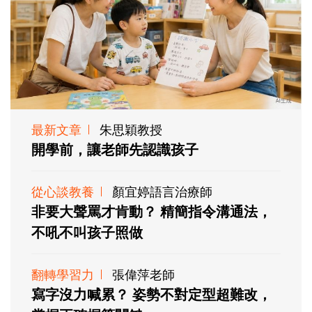
最新文章
朱思穎教授
開學前，讓老師先認識孩子
從心談教養
顏宜婷語言治療師
非要大聲罵才肯動？ 精簡指令溝通法，
不吼不叫孩子照做
翻轉學習力
張偉萍老師
寫字沒力喊累？ 姿勢不對定型超難改，