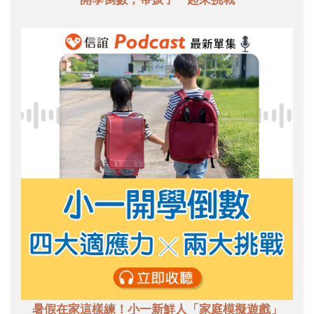
暑假在家這樣練！小一新鮮人「家庭模擬遊戲」