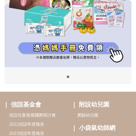
信誼基金會
附設幼兒園
信誼兒童發展國際研討會
實驗幼兒園
2022信誼年度報告
小袋鼠幼師網
2023信誼年度報告
2024信誼年度報告
2025信誼年度報告
育兒服務
好好育兒
好孕袋
分齡育兒電子報
線上教養諮詢