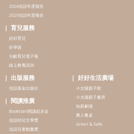
出版服務
好好生活廣場
信誼基金出版社
小太陽親子館
小太陽親子書房
閱讀推廣
知新劇場
Bookstart閱讀起步走
農人餐桌
信誼幼兒文學獎
Green & Safe
信誼兒童動畫獎
小袋鼠說故事劇團
service@hsin-yi.org.tw
信誼好好育兒
小太陽親子館
小太陽親子書房
(02)2396-5305轉2345 (週一～週五 9:00～18:00)
認識信誼
合作洽談
智慧財產權聲明
本網站建議使用IE9(含以上)或 Google Chrome 版本瀏覽器
信誼基金會/上誼文化實業股份有限公司 版權所有 ©