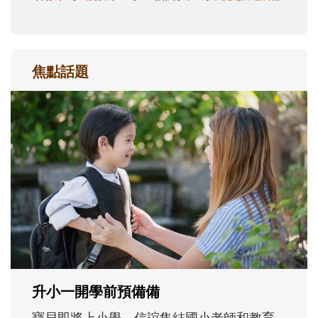
焦點話題
和孩子一起長大的那個男人│讀懂父親的
不同模樣
沒有人天生就擅長當爸爸！男人總是在一次
次「前所未有」的體驗中，跟著孩子一起長
大。從給予安全感的肢體遊戲，到獨立自
主、角色認同及解決問題的能力養成。爸爸
正嘗試用不同的模樣，參與孩子每個重要的
成長歷程。