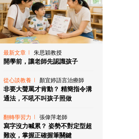
最新文章
朱思穎教授
開學前，讓老師先認識孩子
從心談教養
顏宜婷語言治療師
非要大聲罵才肯動？ 精簡指令溝
通法，不吼不叫孩子照做
翻轉學習力
張偉萍老師
寫字沒力喊累？ 姿勢不對定型超
難改，掌握正確握筆關鍵