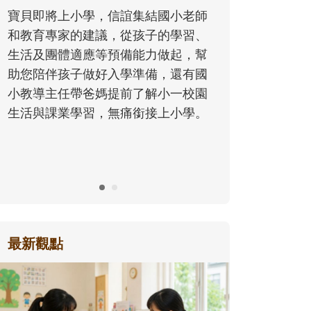
同的模樣，參與孩子每個重要的成長
國小老師
歷程。
的學習、
做起，幫
，還有國
小一校園
上小學。
最新觀點