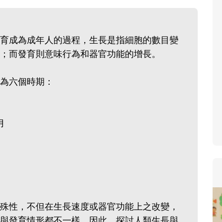
寶貝即將上小學，信誼集結
和教育專家的建議，從孩子
生活及團體適應等預備能力
育成為成年人的過程，生長是指細胞的數目變
助您陪伴孩子做好入學準備
；而發育則意味行為和器官功能的增長。
小教導主任帶爸媽提前了解
生活與課業學習，無痛銜接
為六個時期：
月
殊性，不但在生長速度或器官功能上之改變，
與發育情形都不一樣，因此，探討人類生長與