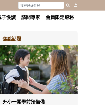
親子慢讀
請問專家
會員限定服務
焦點話題
和孩子一起長大的那個男人│讀
懂父親的不同模樣
沒有人天生就擅長當爸爸！男人總是
在一次次「前所未有」的體驗中，跟
著孩子一起長大。從給予安全感的肢
體遊戲，到獨立自主、角色認同及解
決問題的能力養成。爸爸正嘗試用不