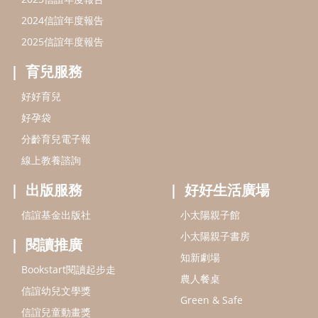
出版服務
好好生活廣場
信誼基金出版社
小太陽親子館
小太陽親子書房
閱讀推廣
知新劇場
Bookstart閱讀起步走
農人餐桌
信誼幼兒文學獎
Green & Safe
信誼兒童動畫獎
小袋鼠說故事劇團
service@hsin-yi.org.tw
信誼好好育兒
小太陽親子館
小太陽親子書房
(02)2396-5305轉2345 (週一～週五 9:00～18:00)
認識信誼
合作洽談
智慧財產權聲明
本網站建議使用IE9(含以上)或 Google Chrome 版本瀏覽器
信誼基金會/上誼文化實業股份有限公司 版權所有 ©