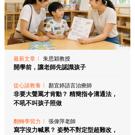
最新文章
朱思穎教授
開學前，讓老師先認識孩子
從心談教養
顏宜婷語言治療師
非要大聲罵才肯動？ 精簡指令溝通法，
不吼不叫孩子照做
翻轉學習力
張偉萍老師
寫字沒力喊累？ 姿勢不對定型超難改，