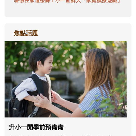
暑假在家這樣練！小一新鮮人「家庭模擬遊戲」
焦點話題
和孩子一起長大的那個男人│讀懂父親的
不同模樣