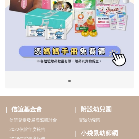
信誼基金會
附設幼兒園
信誼兒童發展國際研討會
實驗幼兒園
2022信誼年度報告
小袋鼠幼師網
2023信誼年度報告
2024信誼年度報告
2025信誼年度報告
育兒服務
好好育兒
好孕袋
分齡育兒電子報
線上教養諮詢