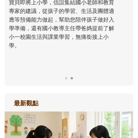
沒有人天生就擅長當爸爸！男人總是在一次
次「前所未有」的體驗中，跟著孩子一起長
大。從給予安全感的肢體遊戲，到獨立自
主、角色認同及解決問題的能力養成。爸爸
正嘗試用不同的模樣，參與孩子每個重要的
成長歷程。
最新觀點