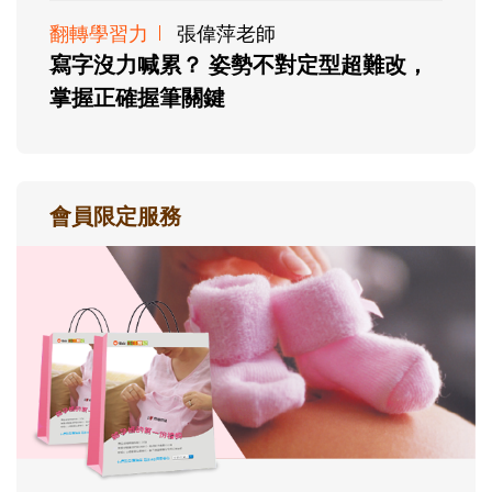
翻轉學習力
張偉萍老師
寫字沒力喊累？ 姿勢不對定型超難改，
掌握正確握筆關鍵
會員限定服務