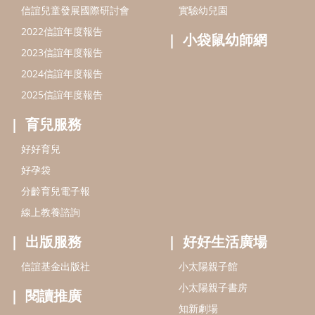
分齡育兒電子報
線上教養諮詢
出版服務
好好生活廣場
信誼基金出版社
小太陽親子館
小太陽親子書房
閱讀推廣
知新劇場
Bookstart閱讀起步走
農人餐桌
信誼幼兒文學獎
Green & Safe
信誼兒童動畫獎
小袋鼠說故事劇團
service@hsin-yi.org.tw
信誼好好育兒
小太陽親子館
小太陽親子書房
(02)2396-5305轉2345 (週一～週五 9:00～18:00)