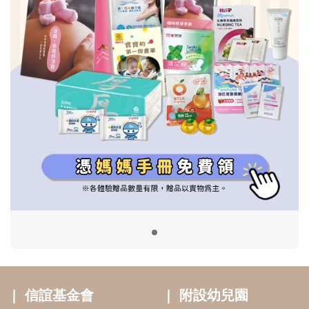
信誼基金會
附設幼兒園
信誼兒童發展國際研討會
實驗幼兒園
2022信誼年度報告
小袋鼠幼師網
2023信誼年度報告
2024信誼年度報告
2025信誼年度報告
育兒服務
好好育兒
好孕袋