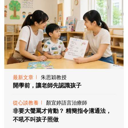
最新文章
朱思穎教授
開學前，讓老師先認識孩子
從心談教養
顏宜婷語言治療師
非要大聲罵才肯動？ 精簡指令溝通法，
不吼不叫孩子照做