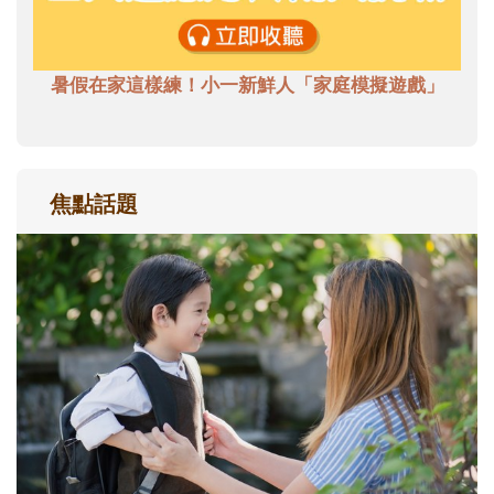
暑假在家這樣練！小一新鮮人「家庭模擬遊戲」
焦點話題
和孩子一起長大的那個男人│讀懂父親的
不同模樣
沒有人天生就擅長當爸爸！男人總是在一次
次「前所未有」的體驗中，跟著孩子一起長
大。從給予安全感的肢體遊戲，到獨立自
主、角色認同及解決問題的能力養成。爸爸
正嘗試用不同的模樣，參與孩子每個重要的