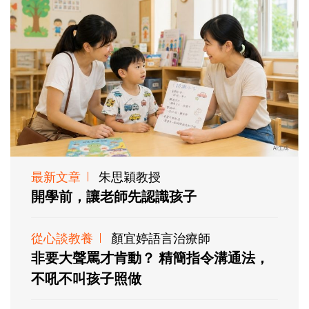
最新文章
朱思穎教授
開學前，讓老師先認識孩子
從心談教養
顏宜婷語言治療師
非要大聲罵才肯動？ 精簡指令溝通法，
不吼不叫孩子照做