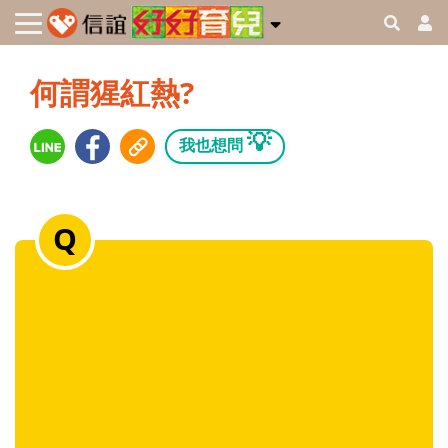
何謂猩紅熱?
💡
我也想問