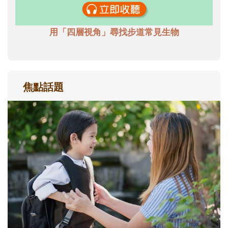
用「四層視角」尋找步道常見生物
焦點話題
和孩子一起長大的那個男人│讀懂父親的
不同模樣
沒有人天生就擅長當爸爸！男人總是在一次
次「前所未有」的體驗中，跟著孩子一起長
大。從給予安全感的肢體遊戲，到獨立自
主、角色認同及解決問題的能力養成。爸爸
正嘗試用不同的模樣，參與孩子每個重要的