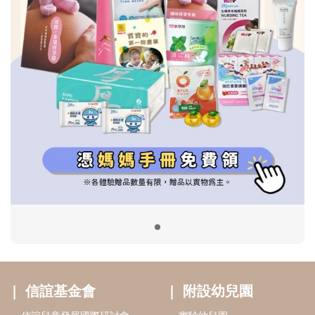
信誼基金會
附設幼兒園
信誼兒童發展國際研討會
實驗幼兒園
2022信誼年度報告
小袋鼠幼師網
2023信誼年度報告
2024信誼年度報告
2025信誼年度報告
育兒服務
好好育兒
好孕袋