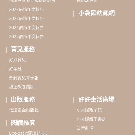
分齡育兒電子報
線上教養諮詢
出版服務
好好生活廣場
信誼基金出版社
小太陽親子館
小太陽親子書房
閱讀推廣
知新劇場
Bookstart閱讀起步走
農人餐桌
信誼幼兒文學獎
Green & Safe
信誼兒童動畫獎
小袋鼠說故事劇團
service@hsin-yi.org.tw
信誼好好育兒
小太陽親子館
小太陽親子書房
(02)2396-5305轉2345 (週一～週五 9:00～18:00)
認識信誼
合作洽談
智慧財產權聲明