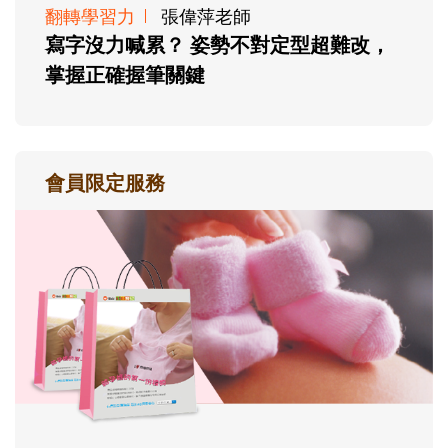
翻轉學習力
張偉萍老師
寫字沒力喊累？ 姿勢不對定型超難改，
掌握正確握筆關鍵
會員限定服務