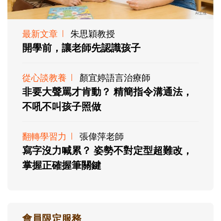
最新文章
朱思穎教授
開學前，讓老師先認識孩子
從心談教養
顏宜婷語言治療師
非要大聲罵才肯動？ 精簡指令溝通法，
不吼不叫孩子照做
翻轉學習力
張偉萍老師
寫字沒力喊累？ 姿勢不對定型超難改，
掌握正確握筆關鍵
會員限定服務