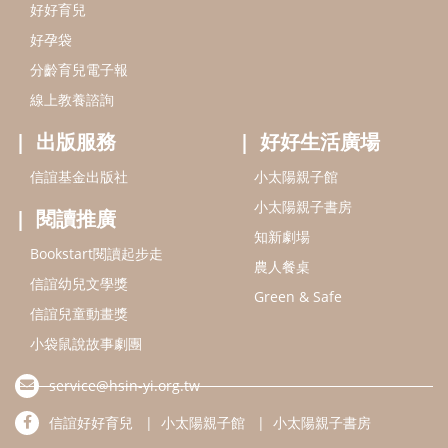
Bookstart閱讀起步走
農人餐桌
信誼幼兒文學獎
Green & Safe
信誼兒童動畫獎
小袋鼠說故事劇團
service@hsin-yi.org.tw
信誼好好育兒
小太陽親子館
小太陽親子書房
(02)2396-5305轉2345 (週一～週五 9:00～18:00)
認識信誼
合作洽談
智慧財產權聲明
本網站建議使用IE9(含以上)或 Google Chrome 版本瀏覽器
信誼基金會/上誼文化實業股份有限公司 版權所有 ©