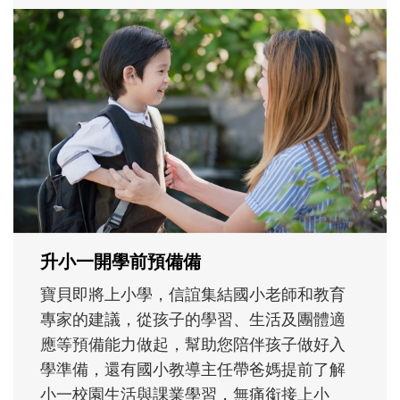
和孩子一起長大的那個男人│讀懂父親的
不同模樣
沒有人天生就擅長當爸爸！男人總是在一次
次「前所未有」的體驗中，跟著孩子一起長
大。從給予安全感的肢體遊戲，到獨立自
主、角色認同及解決問題的能力養成。爸爸
正嘗試用不同的模樣，參與孩子每個重要的
成長歷程。