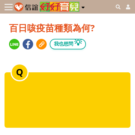
百日咳疫苗種類為何?
💡
我也想問