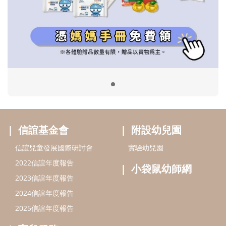
信誼基金會
附設幼兒園
信誼兒童發展國際研討會
實驗幼兒園
2022信誼年度報告
小袋鼠幼師網
2023信誼年度報告
2024信誼年度報告
2025信誼年度報告
育兒服務
好好育兒
好孕袋
分齡育兒電子報
線上教養諮詢
出版服務
好好生活廣場
信誼基金出版社
小太陽親子館
小太陽親子書房
閱讀推廣