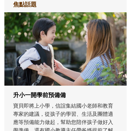
焦點話題
和孩子一起長大的那個男人│讀懂父親的
不同模樣
沒有人天生就擅長當爸爸！男人總是在一次
次「前所未有」的體驗中，跟著孩子一起長
大。從給予安全感的肢體遊戲，到獨立自
主、角色認同及解決問題的能力養成。爸爸
正嘗試用不同的模樣，參與孩子每個重要的
成長歷程。