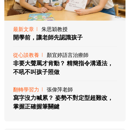
最新文章
朱思穎教授
開學前，讓老師先認識孩子
從心談教養
顏宜婷語言治療師
非要大聲罵才肯動？ 精簡指令溝通法，
不吼不叫孩子照做
翻轉學習力
張偉萍老師
寫字沒力喊累？ 姿勢不對定型超難改，
掌握正確握筆關鍵