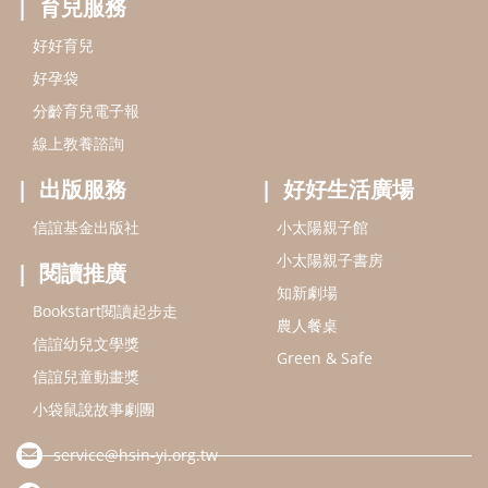
知新劇場
Bookstart閱讀起步走
農人餐桌
信誼幼兒文學獎
Green & Safe
信誼兒童動畫獎
小袋鼠說故事劇團
service@hsin-yi.org.tw
信誼好好育兒
小太陽親子館
小太陽親子書房
(02)2396-5305轉2345 (週一～週五 9:00～18:00)
認識信誼
合作洽談
智慧財產權聲明
本網站建議使用IE9(含以上)或 Google Chrome 版本瀏覽器
信誼基金會/上誼文化實業股份有限公司 版權所有 ©