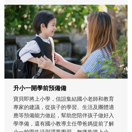
和孩子一起長大的那個男人│讀懂父親的
不同模樣
沒有人天生就擅長當爸爸！男人總是在一次
次「前所未有」的體驗中，跟著孩子一起長
大。從給予安全感的肢體遊戲，到獨立自
主、角色認同及解決問題的能力養成。爸爸
正嘗試用不同的模樣，參與孩子每個重要的
成長歷程。