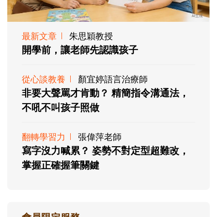
最新文章
朱思穎教授
開學前，讓老師先認識孩子
從心談教養
顏宜婷語言治療師
非要大聲罵才肯動？ 精簡指令溝通法，
不吼不叫孩子照做
翻轉學習力
張偉萍老師
寫字沒力喊累？ 姿勢不對定型超難改，
掌握正確握筆關鍵