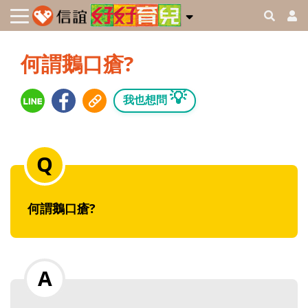
何謂鵝口瘡?
💡
我也想問
何謂鵝口瘡?