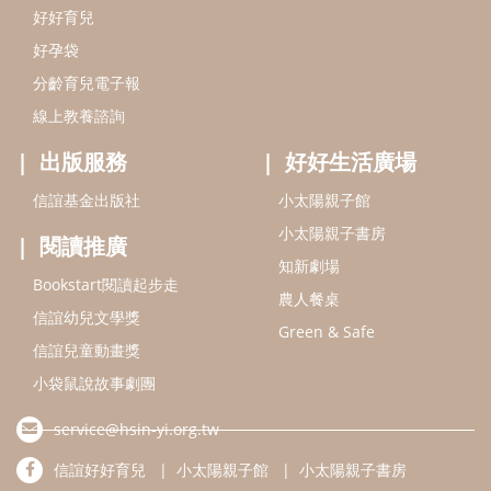
Bookstart閱讀起步走
農人餐桌
信誼幼兒文學獎
Green & Safe
信誼兒童動畫獎
小袋鼠說故事劇團
service@hsin-yi.org.tw
信誼好好育兒
小太陽親子館
小太陽親子書房
(02)2396-5305轉2345 (週一～週五 9:00～18:00)
認識信誼
合作洽談
智慧財產權聲明
本網站建議使用IE9(含以上)或 Google Chrome 版本瀏覽器
信誼基金會/上誼文化實業股份有限公司 版權所有 ©