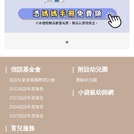
信誼兒童發展國際研討會
實驗幼兒園
2022信誼年度報告
小袋鼠幼師網
2023信誼年度報告
2024信誼年度報告
2025信誼年度報告
育兒服務
好好育兒
好孕袋
分齡育兒電子報
線上教養諮詢
出版服務
好好生活廣場
信誼基金出版社
小太陽親子館
小太陽親子書房
閱讀推廣
知新劇場