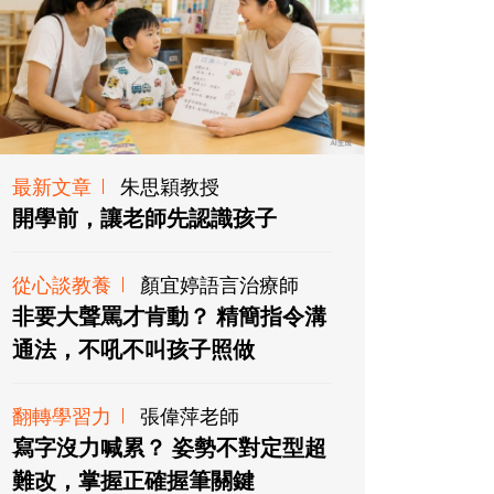
最新文章
朱思穎教授
開學前，讓老師先認識孩子
從心談教養
顏宜婷語言治療師
非要大聲罵才肯動？ 精簡指令溝
通法，不吼不叫孩子照做
翻轉學習力
張偉萍老師
寫字沒力喊累？ 姿勢不對定型超
難改，掌握正確握筆關鍵