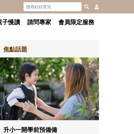
親子慢讀
請問專家
會員限定服務
焦點話題
和孩子一起長大的那個男人│讀
懂父親的不同模樣
沒有人天生就擅長當爸爸！男人總是
在一次次「前所未有」的體驗中，跟
著孩子一起長大。從給予安全感的肢
體遊戲，到獨立自主、角色認同及解
決問題的能力養成。爸爸正嘗試用不