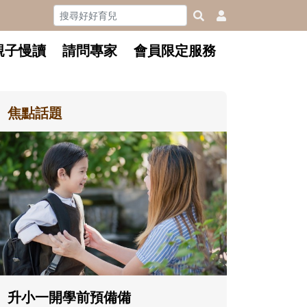
親子慢讀
請問專家
會員限定服務
焦點話題
和孩子一起長大的那個男人│讀
懂父親的不同模樣
沒有人天生就擅長當爸爸！男人總是
在一次次「前所未有」的體驗中，跟
著孩子一起長大。從給予安全感的肢
體遊戲，到獨立自主、角色認同及解
決問題的能力養成。爸爸正嘗試用不