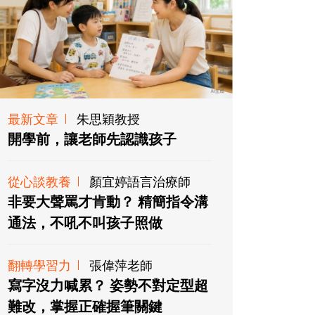
最新文章
朱思穎教授
開學前，讓老師先認識孩子
從心談教養
顏宜婷語言治療師
非要大聲罵才肯動？ 精簡指令溝
通法，不吼不叫孩子照做
翻轉學習力
張偉萍老師
寫字沒力喊累？ 姿勢不對定型超
難改，掌握正確握筆關鍵