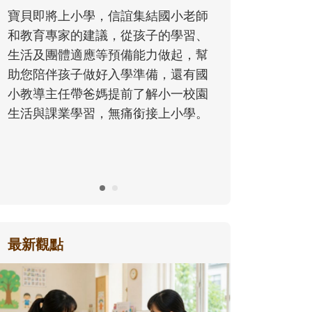
同的模樣，參與孩子每個重要的成長
國小老師
歷程。
的學習、
做起，幫
，還有國
小一校園
上小學。
最新觀點