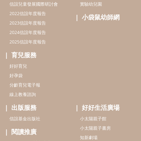
分齡育兒電子報
線上教養諮詢
出版服務
好好生活廣場
信誼基金出版社
小太陽親子館
小太陽親子書房
閱讀推廣
知新劇場
Bookstart閱讀起步走
農人餐桌
信誼幼兒文學獎
Green & Safe
信誼兒童動畫獎
小袋鼠說故事劇團
service@hsin-yi.org.tw
信誼好好育兒
小太陽親子館
小太陽親子書房
(02)2396-5305轉2345 (週一～週五 9:00～18:00)
認識信誼
合作洽談
智慧財產權聲明