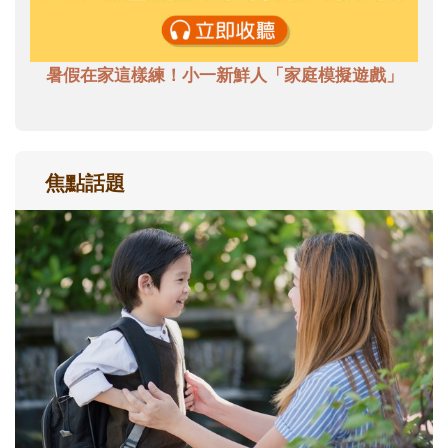
暑假在家這樣練！小一新鮮人「家庭模擬遊戲」
焦點話題
和孩子一起長大的那個男人│讀懂父親的
不同模樣
沒有人天生就擅長當爸爸！男人總是在一次
次「前所未有」的體驗中，跟著孩子一起長
大。從給予安全感的肢體遊戲，到獨立自
主、角色認同及解決問題的能力養成。爸爸
正嘗試用不同的模樣，參與孩子每個重要的