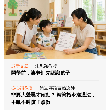
最新文章
朱思穎教授
開學前，讓老師先認識孩子
從心談教養
顏宜婷語言治療師
非要大聲罵才肯動？ 精簡指令溝通法，
不吼不叫孩子照做