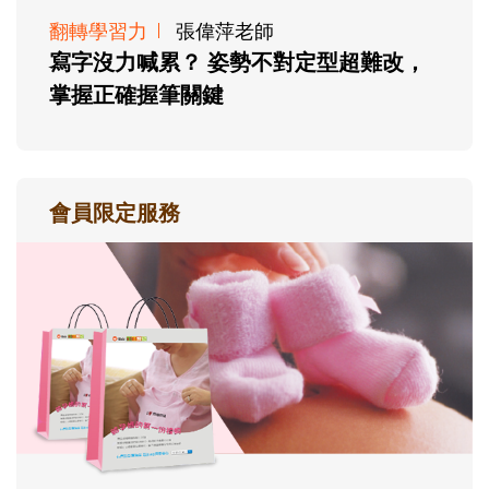
翻轉學習力
張偉萍老師
寫字沒力喊累？ 姿勢不對定型超難改，
掌握正確握筆關鍵
會員限定服務