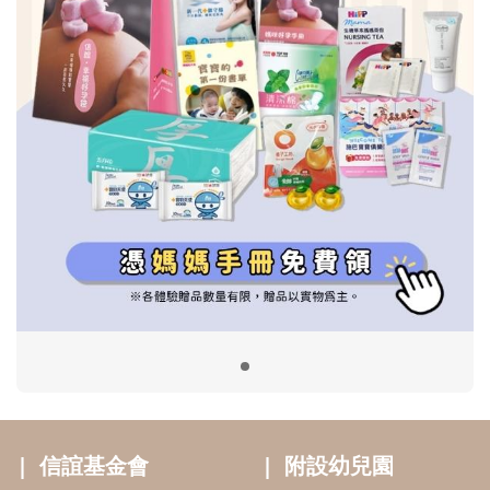
信誼基金會
附設幼兒園
信誼兒童發展國際研討會
實驗幼兒園
2022信誼年度報告
小袋鼠幼師網
2023信誼年度報告
2024信誼年度報告
2025信誼年度報告
育兒服務
好好育兒
好孕袋