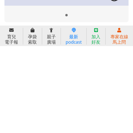
2024信誼年度報告
2025信誼年度報告
育兒服務
育兒
孕袋
親子
最新
加入
專家在線
好好育兒
電子報
索取
廣場
podcast
好友
馬上問
好孕袋
分齡育兒電子報
線上教養諮詢
出版服務
好好生活廣場
信誼基金出版社
小太陽親子館
小太陽親子書房
閱讀推廣
知新劇場
Bookstart閱讀起步走
農人餐桌
信誼幼兒文學獎
Green & Safe
信誼兒童動畫獎