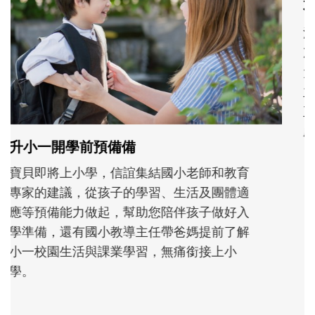
和孩子一起長大的那個男人│讀懂父親的
不同模樣
沒有人天生就擅長當爸爸！男人總是在一次
次「前所未有」的體驗中，跟著孩子一起長
大。從給予安全感的肢體遊戲，到獨立自
主、角色認同及解決問題的能力養成。爸爸
正嘗試用不同的模樣，參與孩子每個重要的
成長歷程。