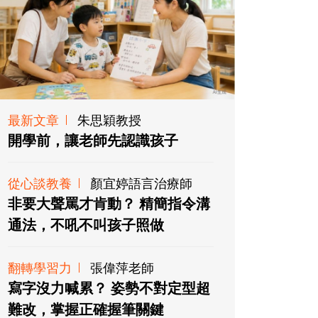
最新文章
朱思穎教授
開學前，讓老師先認識孩子
從心談教養
顏宜婷語言治療師
非要大聲罵才肯動？ 精簡指令溝
通法，不吼不叫孩子照做
翻轉學習力
張偉萍老師
寫字沒力喊累？ 姿勢不對定型超
難改，掌握正確握筆關鍵