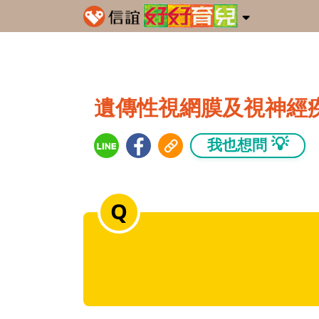
遺傳性視網膜及視神經
💡
我也想問