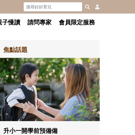
親子慢讀
請問專家
會員限定服務
焦點話題
和孩子一
懂父親的
沒有人天
在一次次
著孩子一
體遊戲，
決問題的
升小一開學前預備備