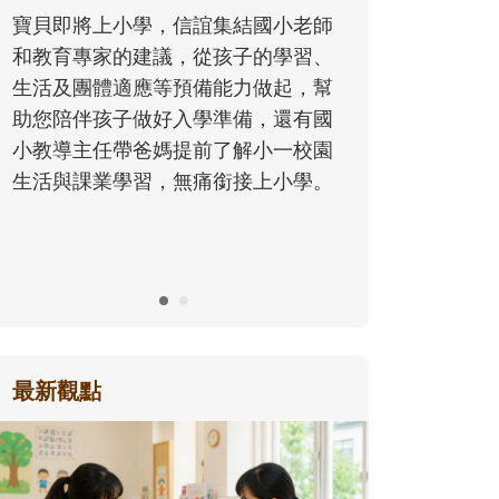
同的模樣
寶貝即將上小學，信誼集結國小老師
歷程。
和教育專家的建議，從孩子的學習、
生活及團體適應等預備能力做起，幫
助您陪伴孩子做好入學準備，還有國
小教導主任帶爸媽提前了解小一校園
生活與課業學習，無痛銜接上小學。
最新觀點