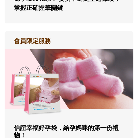
掌握正確握筆關鍵
會員限定服務
信誼幸福好孕袋，給孕媽咪的第一份禮
物！