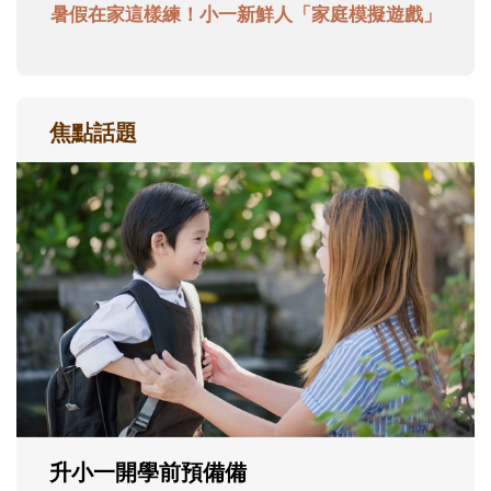
暑假在家這樣練！小一新鮮人「家庭模擬遊戲」
焦點話題
和孩子一起長大的那個男人│讀懂父親的
不同模樣
沒有人天生就擅長當爸爸！男人總是在一次
次「前所未有」的體驗中，跟著孩子一起長
大。從給予安全感的肢體遊戲，到獨立自
主、角色認同及解決問題的能力養成。爸爸
正嘗試用不同的模樣，參與孩子每個重要的
成長歷程。