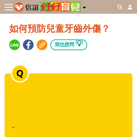
如何預防兒童牙齒外傷？
💡
我也想問
_