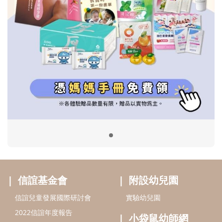
信誼基金會
附設幼兒園
信誼兒童發展國際研討會
實驗幼兒園
2022信誼年度報告
小袋鼠幼師網
2023信誼年度報告
2024信誼年度報告
2025信誼年度報告
育兒服務
好好育兒
好孕袋
分齡育兒電子報
線上教養諮詢