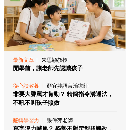
最新文章
朱思穎教授
開學前，讓老師先認識孩子
從心談教養
顏宜婷語言治療師
非要大聲罵才肯動？ 精簡指令溝通法，
不吼不叫孩子照做
翻轉學習力
張偉萍老師
寫字沒力喊累？ 姿勢不對定型超難改，