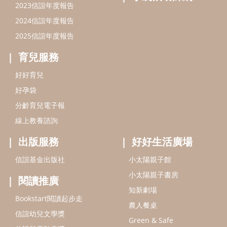
出版服務
好好生活廣場
信誼基金出版社
小太陽親子館
小太陽親子書房
閱讀推廣
知新劇場
Bookstart閱讀起步走
農人餐桌
信誼幼兒文學獎
Green & Safe
信誼兒童動畫獎
小袋鼠說故事劇團
service@hsin-yi.org.tw
信誼好好育兒
小太陽親子館
小太陽親子書房
(02)2396-5305轉2345 (週一～週五 9:00～18:00)
認識信誼
合作洽談
智慧財產權聲明
本網站建議使用IE9(含以上)或 Google Chrome 版本瀏覽器