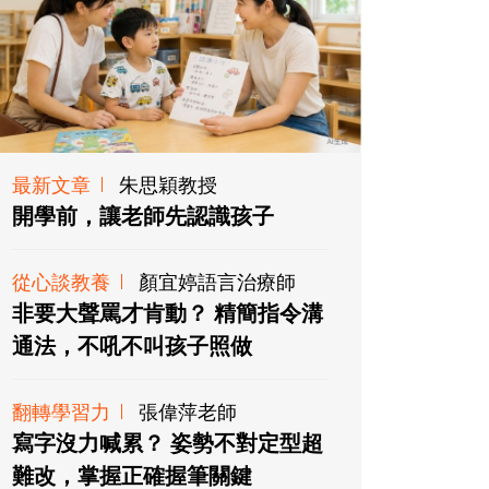
最新文章
朱思穎教授
開學前，讓老師先認識孩子
從心談教養
顏宜婷語言治療師
非要大聲罵才肯動？ 精簡指令溝
通法，不吼不叫孩子照做
翻轉學習力
張偉萍老師
寫字沒力喊累？ 姿勢不對定型超
難改，掌握正確握筆關鍵