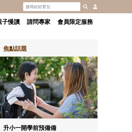
親子慢讀
請問專家
會員限定服務
焦點話題
每到夏天 我要去海邊~ 和孩子玩
「水」消暑趣！
每到夏天，孩子最期待的就是玩水
了！不論在家玩、到泳池練習，或去
海邊踏浪尋寶，都是消暑放電、刺激
五感的好機會。不妨從親水準備和戲
水安全開始，陪孩子玩得開心也安