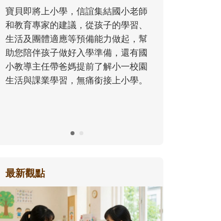
心，解鎖一個清涼、有趣又能長知識
國小老師
的暑假吧！
的學習、
做起，幫
，還有國
小一校園
上小學。
最新觀點