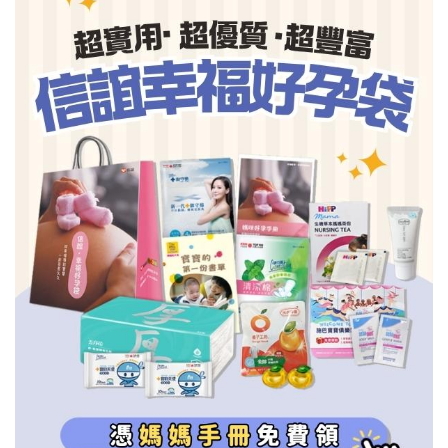
信誼基金會
附設幼兒園
信誼兒童發展國際研討會
實驗幼兒園
2022信誼年度報告
小袋鼠幼師網