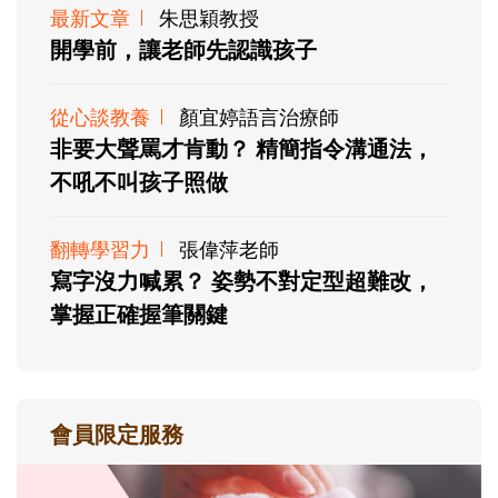
最新文章
朱思穎教授
開學前，讓老師先認識孩子
從心談教養
顏宜婷語言治療師
非要大聲罵才肯動？ 精簡指令溝通法，
不吼不叫孩子照做
翻轉學習力
張偉萍老師
寫字沒力喊累？ 姿勢不對定型超難改，
掌握正確握筆關鍵
會員限定服務