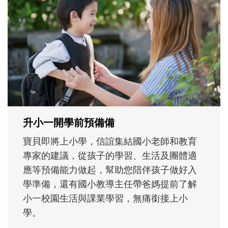
和孩子一起長大的那個男人│讀懂父親的
不同模樣
沒有人天生就擅長當爸爸！男人總是在一次
次「前所未有」的體驗中，跟著孩子一起長
大。從給予安全感的肢體遊戲，到獨立自
主、角色認同及解決問題的能力養成。爸爸
正嘗試用不同的模樣，參與孩子每個重要的
成長歷程。