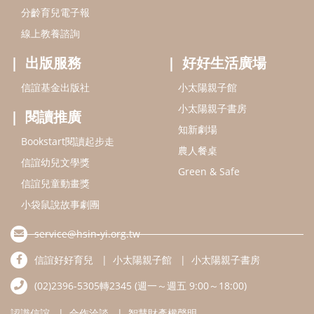
信誼兒童動畫獎
小袋鼠說故事劇團
service@hsin-yi.org.tw
信誼好好育兒
小太陽親子館
小太陽親子書房
(02)2396-5305轉2345 (週一～週五 9:00～18:00)
認識信誼
合作洽談
智慧財產權聲明
本網站建議使用IE9(含以上)或 Google Chrome 版本瀏覽器
信誼基金會/上誼文化實業股份有限公司 版權所有 ©