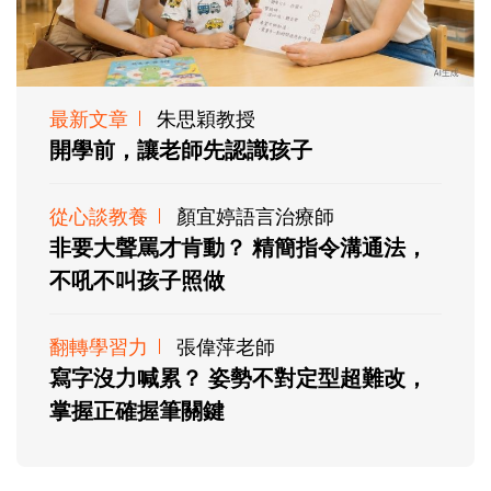
最新文章
朱思穎教授
開學前，讓老師先認識孩子
從心談教養
顏宜婷語言治療師
非要大聲罵才肯動？ 精簡指令溝通法，
不吼不叫孩子照做
翻轉學習力
張偉萍老師
寫字沒力喊累？ 姿勢不對定型超難改，
掌握正確握筆關鍵