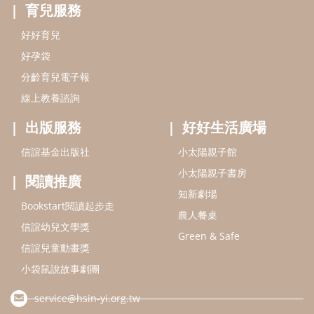
閱讀推廣
知新劇場
Bookstart閱讀起步走
農人餐桌
信誼幼兒文學獎
Green & Safe
信誼兒童動畫獎
小袋鼠說故事劇團
service@hsin-yi.org.tw
信誼好好育兒
小太陽親子館
小太陽親子書房
(02)2396-5305轉2345 (週一～週五 9:00～18:00)
認識信誼
合作洽談
智慧財產權聲明
本網站建議使用IE9(含以上)或 Google Chrome 版本瀏覽器
信誼基金會/上誼文化實業股份有限公司 版權所有 ©