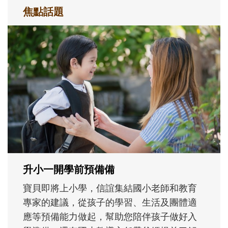
焦點話題
和孩子一起長大的那個男人│讀懂父親的
不同模樣
沒有人天生就擅長當爸爸！男人總是在一次
次「前所未有」的體驗中，跟著孩子一起長
大。從給予安全感的肢體遊戲，到獨立自
主、角色認同及解決問題的能力養成。爸爸
正嘗試用不同的模樣，參與孩子每個重要的
成長歷程。