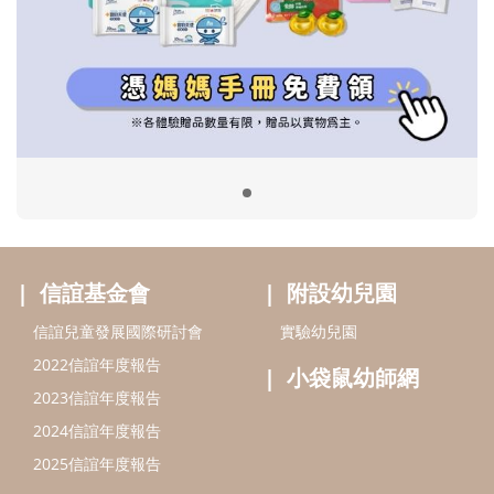
信誼基金會
附設幼兒園
信誼兒童發展國際研討會
實驗幼兒園
2022信誼年度報告
小袋鼠幼師網
2023信誼年度報告
2024信誼年度報告
2025信誼年度報告
育兒服務
好好育兒
好孕袋
分齡育兒電子報
線上教養諮詢
出版服務
好好生活廣場
信誼基金出版社
小太陽親子館
小太陽親子書房