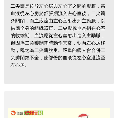
二尖瓣是位於左心房與左心室之間的瓣膜，當
血液從左心房於舒張期流入左心室後，二尖瓣
會關閉，而血液流由左心室射出到主動脈，以
供應全身的組織器官。二尖瓣脫垂是指在心室
的收縮期，血流應從左心室射出進入主動脈，
但因為二尖瓣關閉時動作異常，朝向左心房移
動，稱之為二尖瓣脫垂。嚴重的病人會合併二
尖瓣閉鎖不全，使部份的血液從左心室迴流至
左心房。