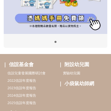
信誼基金會
附設幼兒園
信誼兒童發展國際研討會
實驗幼兒園
2022信誼年度報告
小袋鼠幼師網
2023信誼年度報告
2024信誼年度報告
2025信誼年度報告
育兒服務
好好育兒
好孕袋
分齡育兒電子報
線上教養諮詢
出版服務
好好生活廣場
信誼基金出版社
小太陽親子館
小太陽親子書房