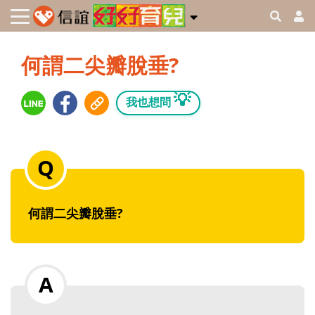
何謂二尖瓣脫垂?
💡
我也想問
何謂二尖瓣脫垂?