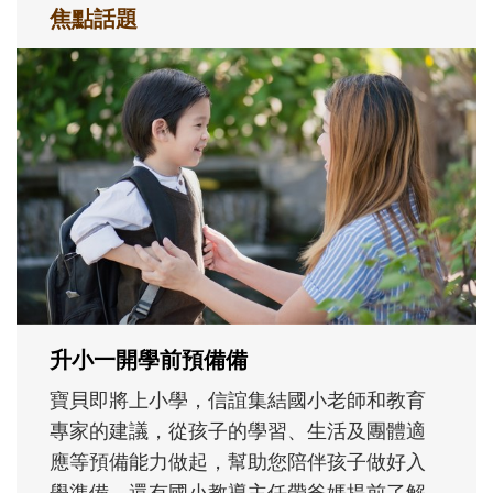
焦點話題
和孩子一起長大的那個男人│讀懂父親的
不同模樣
沒有人天生就擅長當爸爸！男人總是在一次
次「前所未有」的體驗中，跟著孩子一起長
大。從給予安全感的肢體遊戲，到獨立自
主、角色認同及解決問題的能力養成。爸爸
正嘗試用不同的模樣，參與孩子每個重要的
成長歷程。