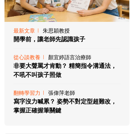
最新文章
朱思穎教授
開學前，讓老師先認識孩子
從心談教養
顏宜婷語言治療師
非要大聲罵才肯動？ 精簡指令溝通法，
不吼不叫孩子照做
翻轉學習力
張偉萍老師
寫字沒力喊累？ 姿勢不對定型超難改，
掌握正確握筆關鍵