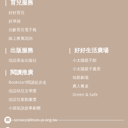
閱讀推廣
知新劇場
Bookstart閱讀起步走
農人餐桌
信誼幼兒文學獎
Green & Safe
信誼兒童動畫獎
小袋鼠說故事劇團
service@hsin-yi.org.tw
信誼好好育兒
小太陽親子館
小太陽親子書房
(02)2396-5305轉2345 (週一～週五 9:00～18:00)
認識信誼
合作洽談
智慧財產權聲明
本網站建議使用IE9(含以上)或 Google Chrome 版本瀏覽器
信誼基金會/上誼文化實業股份有限公司 版權所有 ©