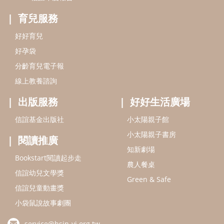
小太陽親子書房
閱讀推廣
知新劇場
Bookstart閱讀起步走
農人餐桌
信誼幼兒文學獎
Green & Safe
信誼兒童動畫獎
小袋鼠說故事劇團
service@hsin-yi.org.tw
信誼好好育兒
小太陽親子館
小太陽親子書房
(02)2396-5305轉2345 (週一～週五 9:00～18:00)
認識信誼
合作洽談
智慧財產權聲明
本網站建議使用IE9(含以上)或 Google Chrome 版本瀏覽器
信誼基金會/上誼文化實業股份有限公司 版權所有 ©