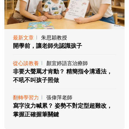
最新文章
朱思穎教授
開學前，讓老師先認識孩子
從心談教養
顏宜婷語言治療師
非要大聲罵才肯動？ 精簡指令溝通法，
不吼不叫孩子照做
翻轉學習力
張偉萍老師
寫字沒力喊累？ 姿勢不對定型超難改，
掌握正確握筆關鍵