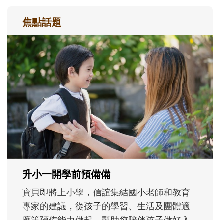
焦點話題
和孩子一起長大的那個男人│讀懂父親的
不同模樣
沒有人天生就擅長當爸爸！男人總是在一次
次「前所未有」的體驗中，跟著孩子一起長
大。從給予安全感的肢體遊戲，到獨立自
主、角色認同及解決問題的能力養成。爸爸
正嘗試用不同的模樣，參與孩子每個重要的
成長歷程。