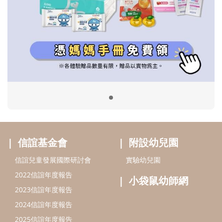
信誼基金會
附設幼兒園
信誼兒童發展國際研討會
實驗幼兒園
2022信誼年度報告
小袋鼠幼師網
2023信誼年度報告
2024信誼年度報告
2025信誼年度報告
育兒服務
好好育兒
好孕袋
分齡育兒電子報
線上教養諮詢
出版服務
好好生活廣場
信誼基金出版社
小太陽親子館