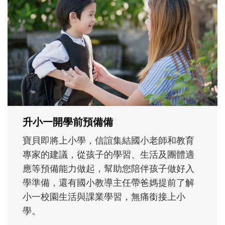
和孩子一起長大的那個男人│讀懂父親的
不同模樣
沒有人天生就擅長當爸爸！男人總是在一次
次「前所未有」的體驗中，跟著孩子一起長
大。從給予安全感的肢體遊戲，到獨立自
主、角色認同及解決問題的能力養成。爸爸
正嘗試用不同的模樣，參與孩子每個重要的
成長歷程。