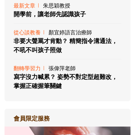
最新文章
朱思穎教授
開學前，讓老師先認識孩子
從心談教養
顏宜婷語言治療師
非要大聲罵才肯動？ 精簡指令溝通法，
不吼不叫孩子照做
翻轉學習力
張偉萍老師
寫字沒力喊累？ 姿勢不對定型超難改，
掌握正確握筆關鍵
會員限定服務