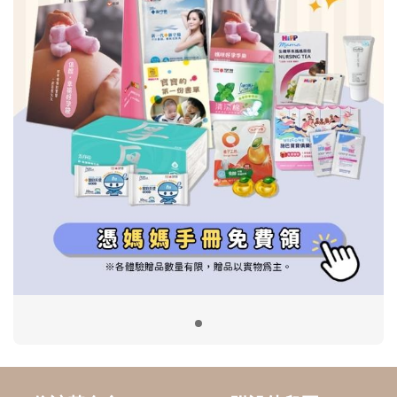
信誼基金會
附設幼兒園
信誼兒童發展國際研討會
實驗幼兒園
2022信誼年度報告
小袋鼠幼師網
2023信誼年度報告
2024信誼年度報告
2025信誼年度報告
育兒服務
好好育兒