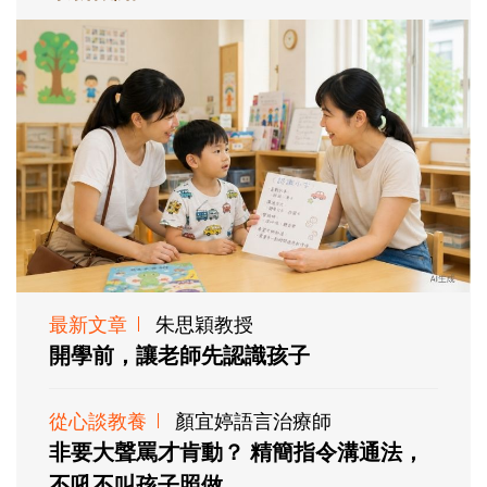
最新文章
朱思穎教授
開學前，讓老師先認識孩子
從心談教養
顏宜婷語言治療師
非要大聲罵才肯動？ 精簡指令溝通法，
不吼不叫孩子照做