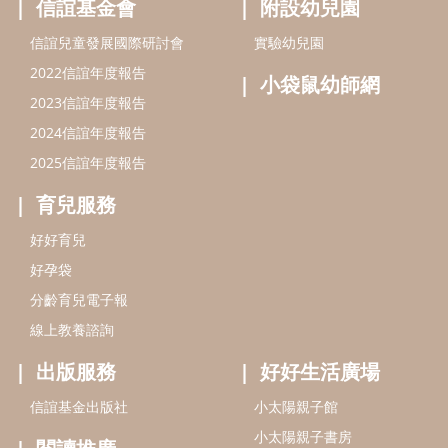
好孕袋
分齡育兒電子報
線上教養諮詢
出版服務
好好生活廣場
信誼基金出版社
小太陽親子館
小太陽親子書房
閱讀推廣
知新劇場
Bookstart閱讀起步走
農人餐桌
信誼幼兒文學獎
Green & Safe
信誼兒童動畫獎
小袋鼠說故事劇團
service@hsin-yi.org.tw
信誼好好育兒
小太陽親子館
小太陽親子書房
(02)2396-5305轉2345 (週一～週五 9:00～18:00)