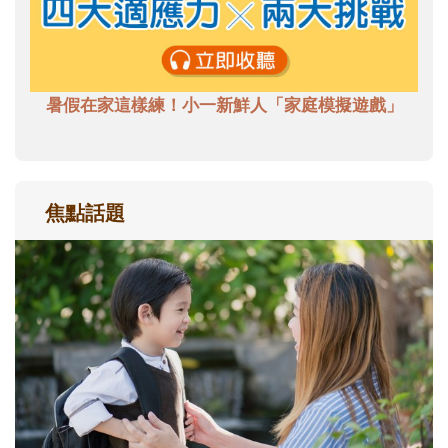
暑假在家這樣練！小一新鮮人「家庭模擬遊戲」
焦點話題
和孩子一起長大的那個男人│讀懂父親的
不同模樣
沒有人天生就擅長當爸爸！男人總是在一次
次「前所未有」的體驗中，跟著孩子一起長
大。從給予安全感的肢體遊戲，到獨立自
主、角色認同及解決問題的能力養成。爸爸