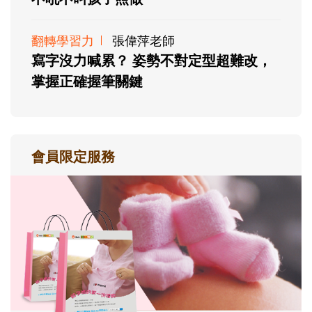
翻轉學習力
張偉萍老師
寫字沒力喊累？ 姿勢不對定型超難改，
掌握正確握筆關鍵
會員限定服務