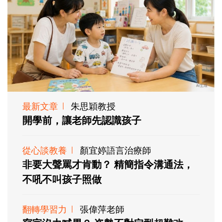
最新文章
朱思穎教授
開學前，讓老師先認識孩子
從心談教養
顏宜婷語言治療師
非要大聲罵才肯動？ 精簡指令溝通法，
不吼不叫孩子照做
翻轉學習力
張偉萍老師