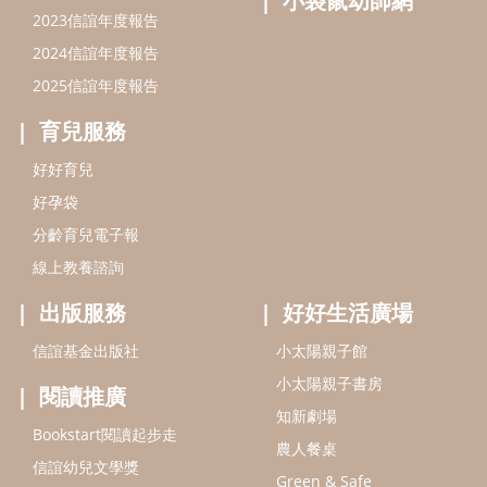
出版服務
好好生活廣場
信誼基金出版社
小太陽親子館
小太陽親子書房
閱讀推廣
知新劇場
Bookstart閱讀起步走
農人餐桌
信誼幼兒文學獎
Green & Safe
信誼兒童動畫獎
小袋鼠說故事劇團
service@hsin-yi.org.tw
信誼好好育兒
小太陽親子館
小太陽親子書房
(02)2396-5305轉2345 (週一～週五 9:00～18:00)
認識信誼
合作洽談
智慧財產權聲明
本網站建議使用IE9(含以上)或 Google Chrome 版本瀏覽器