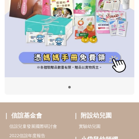
信誼基金會
附設幼兒園
信誼兒童發展國際研討會
實驗幼兒園
2022信誼年度報告
小袋鼠幼師網
2023信誼年度報告
2024信誼年度報告
2025信誼年度報告
育兒服務
好好育兒
好孕袋
分齡育兒電子報
線上教養諮詢