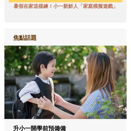
暑假在家這樣練！小一新鮮人「家庭模擬遊戲」
焦點話題
和孩子一起長大的那個男人│讀懂父親的
不同模樣
沒有人天生就擅長當爸爸！男人總是在一次
次「前所未有」的體驗中，跟著孩子一起長
大。從給予安全感的肢體遊戲，到獨立自
主、角色認同及解決問題的能力養成。爸爸
正嘗試用不同的模樣，參與孩子每個重要的
成長歷程。