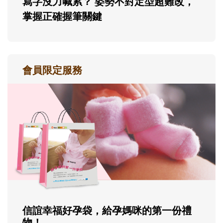
寫字沒力喊累？ 姿勢不對定型超難改，
掌握正確握筆關鍵
會員限定服務
信誼幸福好孕袋，給孕媽咪的第一份禮
物！