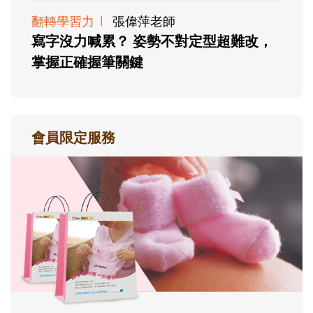
翻轉學習力
張偉萍老師
寫字沒力喊累？ 姿勢不對定型超難改，
掌握正確握筆關鍵
會員限定服務