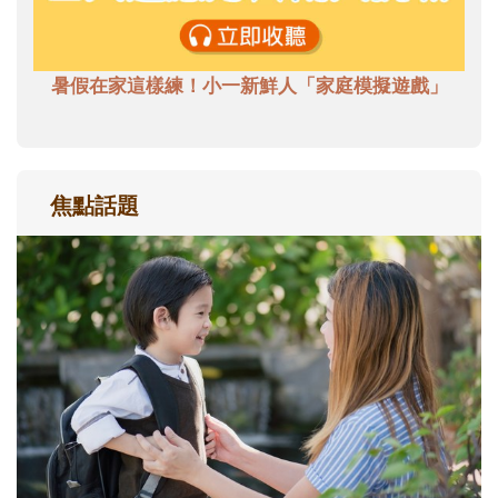
暑假在家這樣練！小一新鮮人「家庭模擬遊戲」
焦點話題
和孩子一起長大的那個男人│讀懂父親的
不同模樣
沒有人天生就擅長當爸爸！男人總是在一次
次「前所未有」的體驗中，跟著孩子一起長
大。從給予安全感的肢體遊戲，到獨立自
主、角色認同及解決問題的能力養成。爸爸
正嘗試用不同的模樣，參與孩子每個重要的