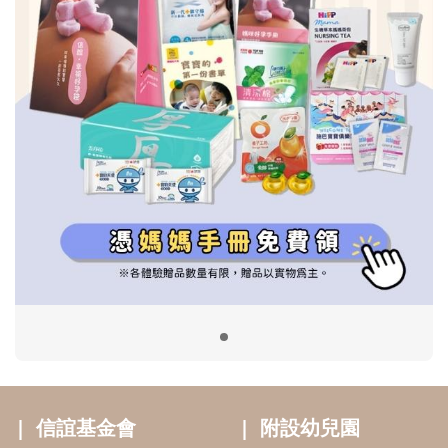
信誼基金會
附設幼兒園
信誼兒童發展國際研討會
實驗幼兒園
2022信誼年度報告
小袋鼠幼師網
2023信誼年度報告
2024信誼年度報告
2025信誼年度報告
育兒服務
好好育兒
好孕袋