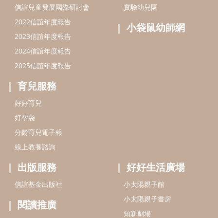
分齡育兒電子報
線上教養諮詢
出版服務
好好生活廣場
信誼基金出版社
小太陽親子館
小太陽親子書房
閱讀推廣
知新劇場
Bookstart閱讀起步走
農人餐桌
信誼幼兒文學獎
Green & Safe
信誼兒童動畫獎
小袋鼠說故事劇團
service@hsin-yi.org.tw
信誼好好育兒
小太陽親子館
小太陽親子書房
(02)2396-5305轉2345 (週一～週五 9:00～18:00)