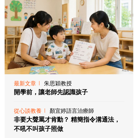
最新文章
朱思穎教授
開學前，讓老師先認識孩子
從心談教養
顏宜婷語言治療師
非要大聲罵才肯動？ 精簡指令溝通法，
不吼不叫孩子照做