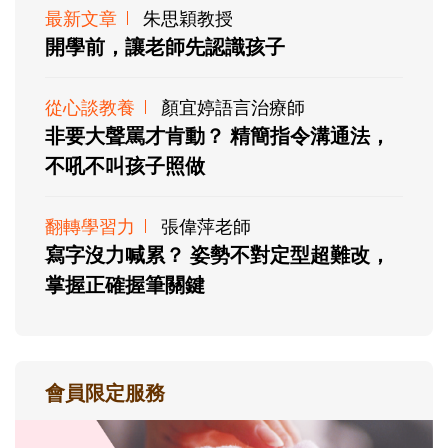
最新文章
朱思穎教授
開學前，讓老師先認識孩子
從心談教養
顏宜婷語言治療師
非要大聲罵才肯動？ 精簡指令溝通法，
不吼不叫孩子照做
翻轉學習力
張偉萍老師
寫字沒力喊累？ 姿勢不對定型超難改，
掌握正確握筆關鍵
會員限定服務