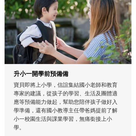
和孩子一起長大的那個男人│讀懂父親的
不同模樣
沒有人天生就擅長當爸爸！男人總是在一次
次「前所未有」的體驗中，跟著孩子一起長
大。從給予安全感的肢體遊戲，到獨立自
主、角色認同及解決問題的能力養成。爸爸
正嘗試用不同的模樣，參與孩子每個重要的
成長歷程。