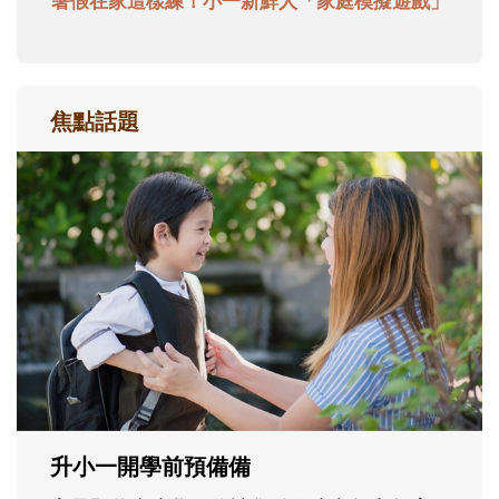
暑假在家這樣練！小一新鮮人「家庭模擬遊戲」
焦點話題
和孩子一起長大的那個男人│讀懂父親的
不同模樣
沒有人天生就擅長當爸爸！男人總是在一次
次「前所未有」的體驗中，跟著孩子一起長
大。從給予安全感的肢體遊戲，到獨立自
主、角色認同及解決問題的能力養成。爸爸
正嘗試用不同的模樣，參與孩子每個重要的
成長歷程。