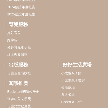
出版服務
好好生活廣場
信誼基金出版社
小太陽親子館
小太陽親子書房
閱讀推廣
知新劇場
Bookstart閱讀起步走
農人餐桌
信誼幼兒文學獎
Green & Safe
信誼兒童動畫獎
小袋鼠說故事劇團
service@hsin-yi.org.tw
信誼好好育兒
小太陽親子館
小太陽親子書房
(02)2396-5305轉2345 (週一～週五 9:00～18:00)
認識信誼
合作洽談
智慧財產權聲明
本網站建議使用IE9(含以上)或 Google Chrome 版本瀏覽器
信誼基金會/上誼文化實業股份有限公司 版權所有 ©