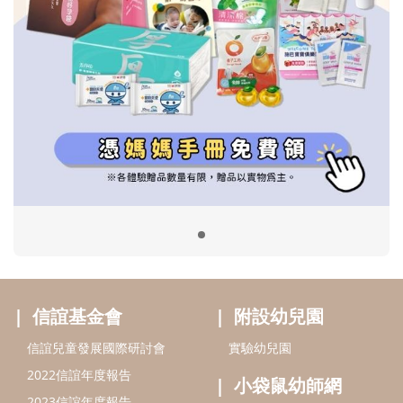
信誼基金會
附設幼兒園
信誼兒童發展國際研討會
實驗幼兒園
2022信誼年度報告
小袋鼠幼師網
2023信誼年度報告
2024信誼年度報告
2025信誼年度報告
育兒服務
好好育兒
好孕袋
分齡育兒電子報
線上教養諮詢