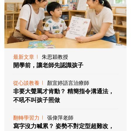
最新文章
朱思穎教授
開學前，讓老師先認識孩子
從心談教養
顏宜婷語言治療師
非要大聲罵才肯動？ 精簡指令溝通法，
不吼不叫孩子照做
翻轉學習力
張偉萍老師
寫字沒力喊累？ 姿勢不對定型超難改，